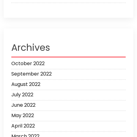
Archives
October 2022
September 2022
August 2022
July 2022
June 2022
May 2022
April 2022
March 2022