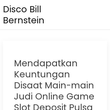
Skip
Disco Bill
to
content
Bernstein
Mendapatkan
Keuntungan
Disaat Main-main
Judi Online Game
Slot Deposit Pulsa