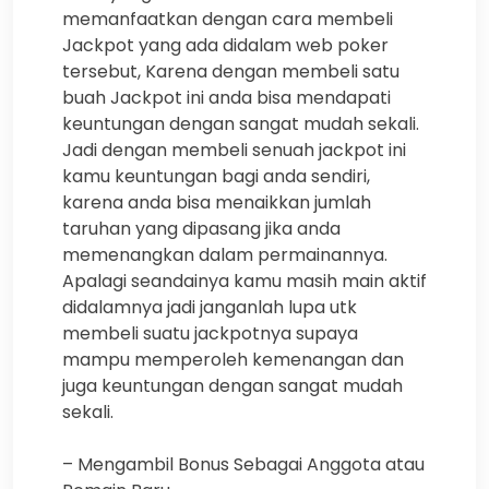
memanfaatkan dengan cara membeli
Jackpot yang ada didalam web poker
tersebut, Karena dengan membeli satu
buah Jackpot ini anda bisa mendapati
keuntungan dengan sangat mudah sekali.
Jadi dengan membeli senuah jackpot ini
kamu keuntungan bagi anda sendiri,
karena anda bisa menaikkan jumlah
taruhan yang dipasang jika anda
memenangkan dalam permainannya.
Apalagi seandainya kamu masih main aktif
didalamnya jadi janganlah lupa utk
membeli suatu jackpotnya supaya
mampu memperoleh kemenangan dan
juga keuntungan dengan sangat mudah
sekali.
– Mengambil Bonus Sebagai Anggota atau