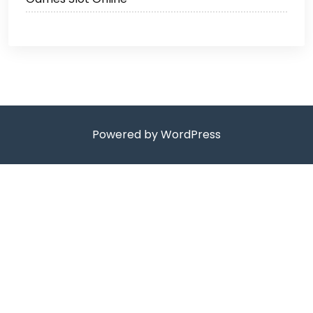
Powered by WordPress