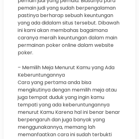
pemain judi yang pemula. Biasanya para
pemain judi yang sudah berpengalaman
pastinya berharap sebuah keuntungan
yang ada didalam situs tersebut. Dibawah
ini kami akan membahas bagaimana
caranya meraih keuntungan dalam main
permainan poker online dalam website
poker.
– Memilih Meja Menurut Kamu yang Ada
Keberuntungannya
Cara yang pertama anda bisa
mengikutinya dengan memilih meja atau
juga tempat duduk yang ingin kamu
tempati yang ada keberuntungannya
menurut Kamu Karena hal ini benar benar
berpengaruh dan juga banyak yang
menggunakannya, memang lah
memanfaatkan cara ini sudah terbukti