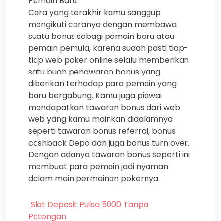
Pemain Baru
Cara yang terakhir kamu sanggup
mengikuti caranya dengan membawa
suatu bonus sebagi pemain baru atau
pemain pemula, karena sudah pasti tiap-
tiap web poker online selalu memberikan
satu buah penawaran bonus yang
diberikan terhadap para pemain yang
baru bergabung. Kamu juga piawai
mendapatkan tawaran bonus dari web
web yang kamu mainkan didalamnya
seperti tawaran bonus referral, bonus
cashback Depo dan juga bonus turn over.
Dengan adanya tawaran bonus seperti ini
membuat para pemain jadi nyaman
dalam main permainan pokernya.
Slot Deposit Pulsa 5000 Tanpa
Potongan