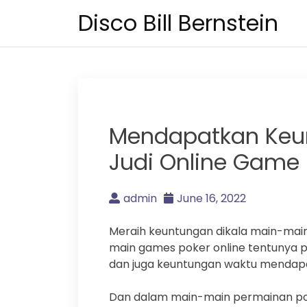
Skip
Disco Bill Bernstein
to
content
Mendapatkan Keu
Judi Online Game 
admin
June 16, 2022
Meraih keuntungan dikala main-main
main games poker online tentunya
dan juga keuntungan waktu mendap
Dan dalam main-main permainan pok