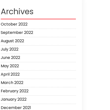
Archives
October 2022
September 2022
August 2022
July 2022
June 2022
May 2022
April 2022
March 2022
February 2022
January 2022
December 2021