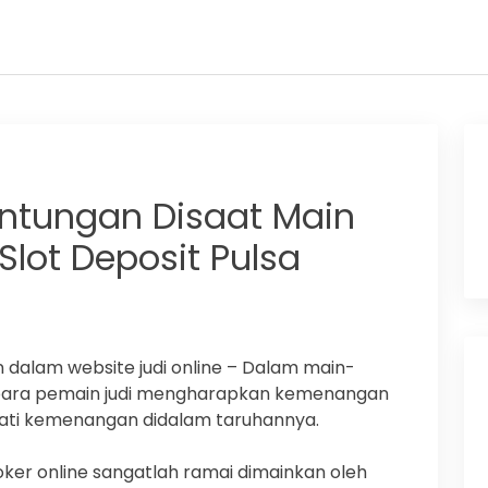
ntungan Disaat Main
Slot Deposit Pulsa
 dalam website judi online – Dalam main-
 para pemain judi mengharapkan kemenangan
ati kemenangan didalam taruhannya.
er online sangatlah ramai dimainkan oleh