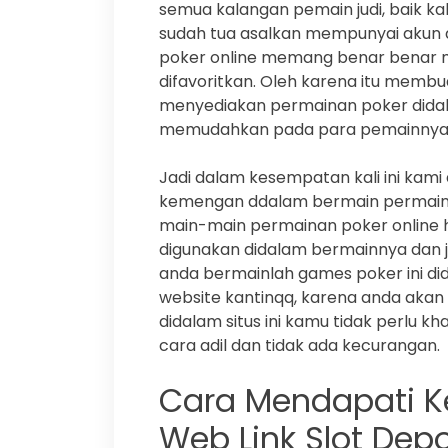
semua kalangan pemain judi, baik k
sudah tua asalkan mempunyai akun 
poker online memang benar benar 
difavoritkan. Oleh karena itu membua
menyediakan permainan poker didal
memudahkan pada para pemainnya
Jadi dalam kesempatan kali ini k
kemengan ddalam bermain permaina
main-main permainan poker online h
digunakan didalam bermainnya dan j
anda bermainlah games poker ini d
website kantinqq, karena anda aka
didalam situs ini kamu tidak perlu 
cara adil dan tidak ada kecurangan.
Cara Mendapati 
Web Link Slot Dep