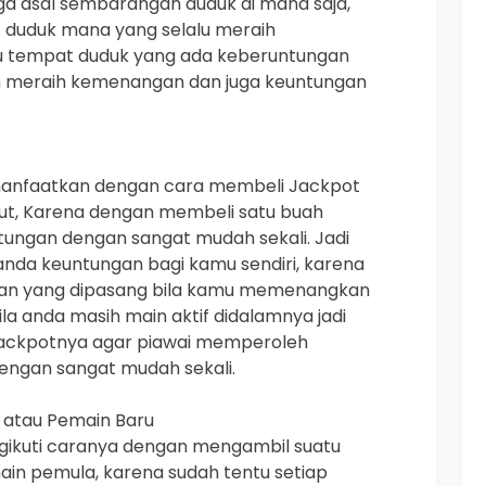
uga asal sembarangan duduk di mana saja,
duduk mana yang selalu meraih
u tempat duduk yang ada keberuntungan
eraih kemenangan dan juga keuntungan
nfaatkan dengan cara membeli Jackpot
but, Karena dengan membeli satu buah
tungan dengan sangat mudah sekali. Jadi
anda keuntungan bagi kamu sendiri, karena
han yang dipasang bila kamu memenangkan
a anda masih main aktif didalamnya jadi
 jackpotnya agar piawai memperoleh
ngan sangat mudah sekali.
atau Pemain Baru
gikuti caranya dengan mengambil suatu
in pemula, karena sudah tentu setiap