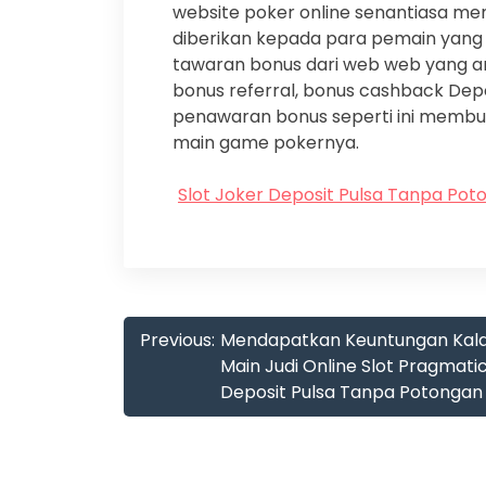
website poker online senantiasa m
diberikan kepada para pemain yang
tawaran bonus dari web web yang a
bonus referral, bonus cashback Dep
penawaran bonus seperti ini membu
main game pokernya.
Slot Joker Deposit Pulsa Tanpa Pot
Post
Previous:
Mendapatkan Keuntungan Kal
navigation
Main Judi Online Slot Pragmati
Deposit Pulsa Tanpa Potongan