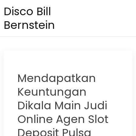
Skip
Disco Bill
to
content
Bernstein
Mendapatkan
Keuntungan
Dikala Main Judi
Online Agen Slot
Deposit Pulsa