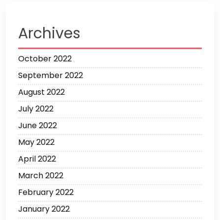
Archives
October 2022
September 2022
August 2022
July 2022
June 2022
May 2022
April 2022
March 2022
February 2022
January 2022