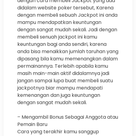
dengan cara membeli Jackpot yang ada
didalam website poker tersebut, Karena
dengan membeli sebuah Jackpot ini anda
mampu mendapatkan keuntungan
dengan sangat mudah sekali. Jadi dengan
membeli senuah jackpot ini kamu
keuntungan bagi anda sendiri, karena
anda bisa menaikkan jumlah taruhan yang
dipasang bila kamu memenangkan dalam
permainannya. Terlebih apabila kamu
masih main-main aktif didalamnya jadi
jangan sampai lupa buat membeli suatu
jackpotnya biar mampu mendapati
kemenangan dan juga keuntungan
dengan sangat mudah sekali.
– Mengambil Bonus Sebagai Anggota atau
Pemain Baru
Cara yang terakhir kamu sanggup