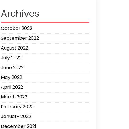
Archives
October 2022
September 2022
August 2022
July 2022
June 2022
May 2022
April 2022
March 2022
February 2022
January 2022
December 2021