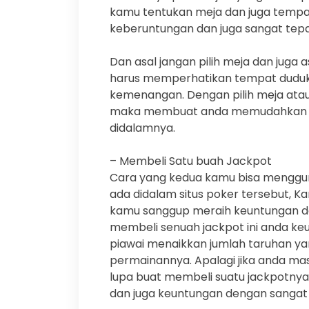
kamu tentukan meja dan juga temp
keberuntungan dan juga sangat tep
Dan asal jangan pilih meja dan juga
harus memperhatikan tempat duduk
kemenangan. Dengan pilih meja ata
maka membuat anda memudahkan m
didalamnya.
– Membeli Satu buah Jackpot
Cara yang kedua kamu bisa menggu
ada didalam situs poker tersebut, 
kamu sanggup meraih keuntungan de
membeli senuah jackpot ini anda ke
piawai menaikkan jumlah taruhan y
permainannya. Apalagi jika anda mas
lupa buat membeli suatu jackpot
dan juga keuntungan dengan sangat 