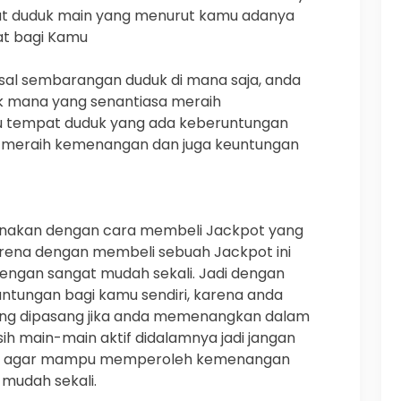
at duduk main yang menurut kamu adanya
at bagi Kamu
 asal sembarangan duduk di mana saja, anda
 mana yang senantiasa meraih
u tempat duduk yang ada keberuntungan
eraih kemenangan dan juga keuntungan
nakan dengan cara membeli Jackpot yang
Karena dengan membeli sebuah Jackpot ini
ngan sangat mudah sekali. Jadi dengan
untungan bagi kamu sendiri, karena anda
ang dipasang jika anda memenangkan dalam
ih main-main aktif didalamnya jadi jangan
nya agar mampu memperoleh kemenangan
mudah sekali.