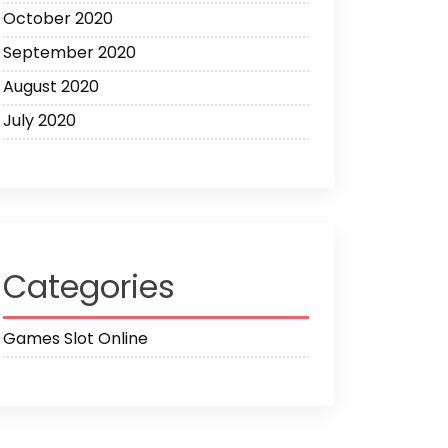
October 2020
September 2020
August 2020
July 2020
Categories
Games Slot Online