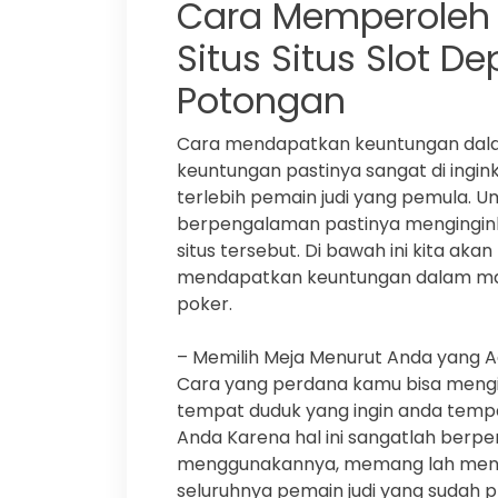
Cara Memperoleh
Situs Situs Slot D
Potongan
Cara mendapatkan keuntungan dala
keuntungan pastinya sangat di ingink
terlebih pemain judi yang pemula. 
berpengalaman pastinya mengingin
situs tersebut. Di bawah ini kita 
mendapatkan keuntungan dalam main
poker.
– Memilih Meja Menurut Anda yang 
Cara yang perdana kamu bisa mengi
tempat duduk yang ingin anda temp
Anda Karena hal ini sangatlah berp
menggunakannya, memang lah menggu
seluruhnya pemain judi yang sudah p