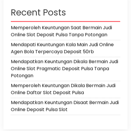
Recent Posts
Memperoleh Keuntungan Saat Bermain Judi
Online Slot Deposit Pulsa Tanpa Potongan
Mendapati Keuntungan Kala Main Judi Online
Agen Bola Terpercaya Deposit 50rb
Mendapatkan Keuntungan Dikala Bermain Judi
Online Slot Pragmatic Deposit Pulsa Tanpa
Potongan
Memperoleh Keuntungan Dikala Bermain Judi
Online Daftar Slot Deposit Pulsa
Mendapatkan Keuntungan Disaat Bermain Judi
Online Deposit Pulsa Slot