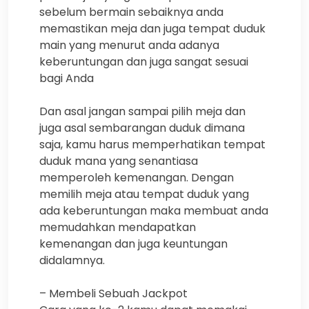
sebelum bermain sebaiknya anda
memastikan meja dan juga tempat duduk
main yang menurut anda adanya
keberuntungan dan juga sangat sesuai
bagi Anda
Dan asal jangan sampai pilih meja dan
juga asal sembarangan duduk dimana
saja, kamu harus memperhatikan tempat
duduk mana yang senantiasa
memperoleh kemenangan. Dengan
memilih meja atau tempat duduk yang
ada keberuntungan maka membuat anda
memudahkan mendapatkan
kemenangan dan juga keuntungan
didalamnya.
– Membeli Sebuah Jackpot