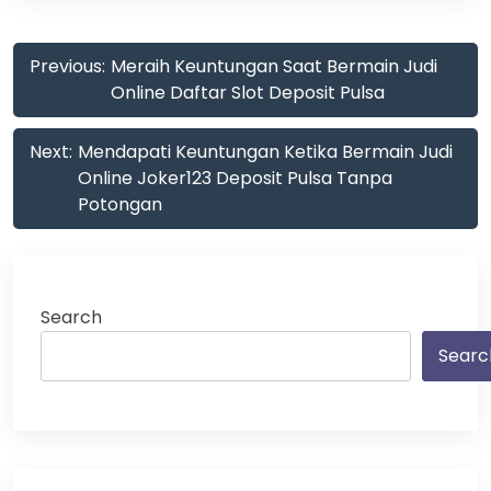
Post
Previous:
Meraih Keuntungan Saat Bermain Judi
navigation
Online Daftar Slot Deposit Pulsa
Next:
Mendapati Keuntungan Ketika Bermain Judi
Online Joker123 Deposit Pulsa Tanpa
Potongan
Search
Searc