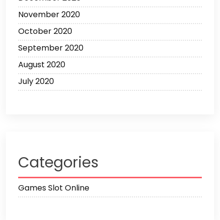
November 2020
October 2020
September 2020
August 2020
July 2020
Categories
Games Slot Online