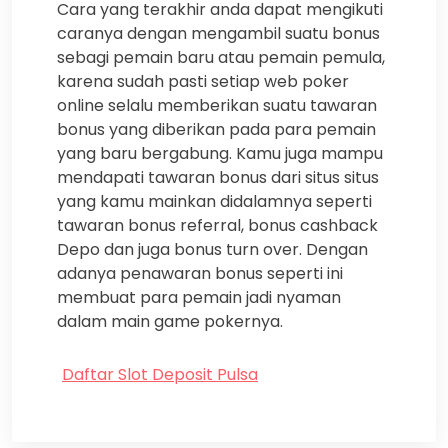
Cara yang terakhir anda dapat mengikuti
caranya dengan mengambil suatu bonus
sebagi pemain baru atau pemain pemula,
karena sudah pasti setiap web poker
online selalu memberikan suatu tawaran
bonus yang diberikan pada para pemain
yang baru bergabung. Kamu juga mampu
mendapati tawaran bonus dari situs situs
yang kamu mainkan didalamnya seperti
tawaran bonus referral, bonus cashback
Depo dan juga bonus turn over. Dengan
adanya penawaran bonus seperti ini
membuat para pemain jadi nyaman
dalam main game pokernya.
Daftar Slot Deposit Pulsa