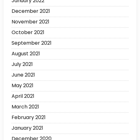
January 2022
December 2021
November 2021
October 2021
September 2021
August 2021
July 2021
June 2021
May 2021
April 2021
March 2021
February 2021
January 2021
December 2020