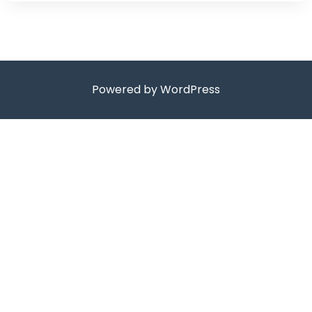
Powered by WordPress