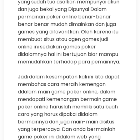
yang sudah tua asalkan mempunyai akun
dan juga bekal yang Dipunyai Dalam
permainan poker online benar-benar
benar benar mudah dimainkan dan juga
games yang difavoritkan. Oleh karena itu
membuat situs atau agen games judi
online ini sediakan games poker
didalamnya hal ini bertujuan biar mampu
memudahkan terhadap para pemainnya.
Jadi dalam kesempatan kali ini kita dapat
membahas cara meraih kemengan
ddalam main game poker online, dalam
mendapati kemenangan bermain game
poker online haruslah memiliki satu buah
cara yang harus dipakai didalam
bermainnya dan juga main-main disitus
yang terpercaya. Dan anda bermainlah
game poker ini didalam web yang