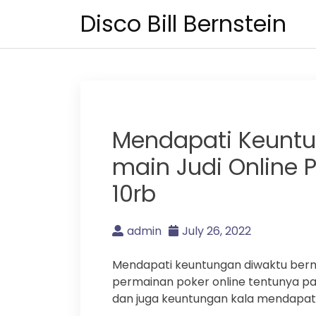
Skip
Disco Bill Bernstein
to
content
Mendapati Keunt
main Judi Online P
10rb
admin
July 26, 2022
Mendapati keuntungan diwaktu berma
permainan poker online tentunya p
dan juga keuntungan kala mendapa