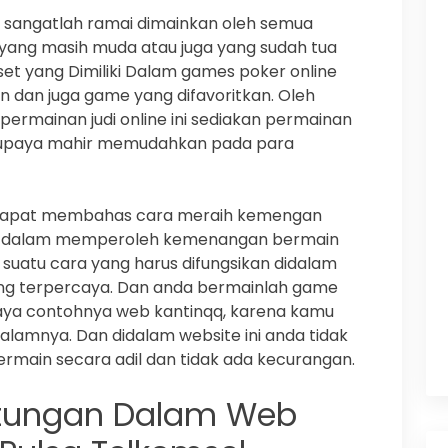
 sangatlah ramai dimainkan oleh semua
 yang masih muda atau juga yang sudah tua
et yang Dimiliki Dalam games poker online
dan juga game yang difavoritkan. Oleh
permainan judi online ini sediakan permainan
n supaya mahir memudahkan pada para
ta dapat membahas cara meraih kemengan
e, dalam memperoleh kemenangan bermain
 suatu cara yang harus difungsikan didalam
ang terpercaya. Dan anda bermainlah game
rcaya contohnya web kantinqq, karena kamu
lamnya. Dan didalam website ini anda tidak
rmain secara adil dan tidak ada kecurangan.
ntungan Dalam Web