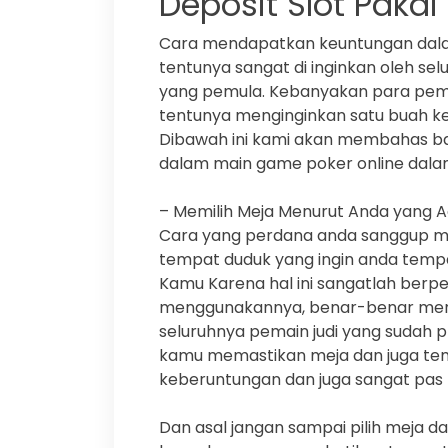
Deposit Slot Pakai
Cara mendapatkan keuntungan dalam
tentunya sangat di inginkan oleh sel
yang pemula. Kebanyakan para pem
tentunya menginginkan satu buah ke
Dibawah ini kami akan membahas 
dalam main game poker online dala
– Memilih Meja Menurut Anda yang 
Cara yang perdana anda sanggup men
tempat duduk yang ingin anda temp
Kamu Karena hal ini sangatlah berp
menggunakannya, benar-benar mengg
seluruhnya pemain judi yang sudah p
kamu memastikan meja dan juga te
keberuntungan dan juga sangat pas
Dan asal jangan sampai pilih meja d