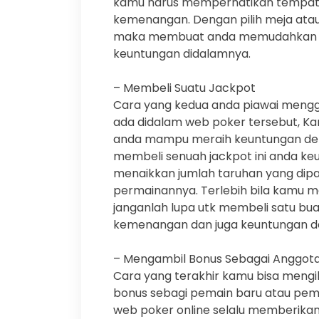
kamu harus memperhatikan tempat
kemenangan. Dengan pilih meja ata
maka membuat anda memudahkan m
keuntungan didalamnya.
– Membeli Suatu Jackpot
Cara yang kedua anda piawai meng
ada didalam web poker tersebut, K
anda mampu meraih keuntungan den
membeli senuah jackpot ini anda ke
menaikkan jumlah taruhan yang di
permainannya. Terlebih bila kamu ma
janganlah lupa utk membeli satu bu
kemenangan dan juga keuntungan de
– Mengambil Bonus Sebagai Anggota
Cara yang terakhir kamu bisa meng
bonus sebagi pemain baru atau pema
web poker online selalu memberikan