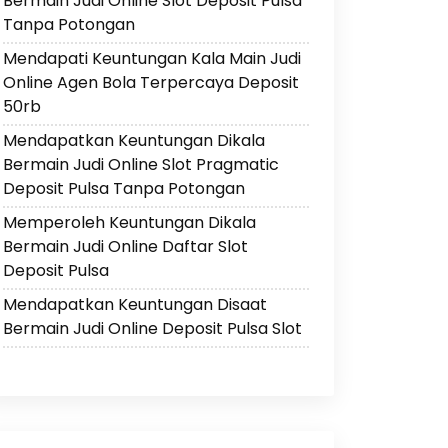
Bermain Judi Online Slot Deposit Pulsa
Tanpa Potongan
Mendapati Keuntungan Kala Main Judi
Online Agen Bola Terpercaya Deposit
50rb
Mendapatkan Keuntungan Dikala
Bermain Judi Online Slot Pragmatic
Deposit Pulsa Tanpa Potongan
Memperoleh Keuntungan Dikala
Bermain Judi Online Daftar Slot
Deposit Pulsa
Mendapatkan Keuntungan Disaat
Bermain Judi Online Deposit Pulsa Slot