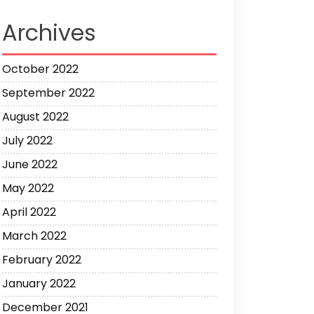
Archives
October 2022
September 2022
August 2022
July 2022
June 2022
May 2022
April 2022
March 2022
February 2022
January 2022
December 2021