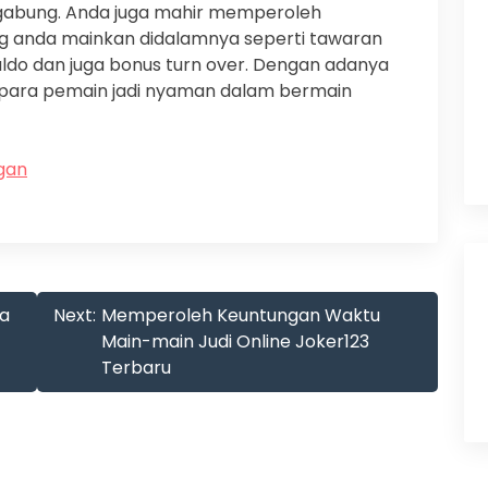
gabung. Anda juga mahir memperoleh
ng anda mainkan didalamnya seperti tawaran
saldo dan juga bonus turn over. Dengan adanya
 para pemain jadi nyaman dalam bermain
ngan
a
Next:
Memperoleh Keuntungan Waktu
Main-main Judi Online Joker123
Terbaru