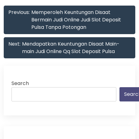
Post
Previous:
Memperoleh Keuntungan Disaat
navigation
Bermain Judi Online Judi Slot Deposit
Pulsa Tanpa Potongan
Next:
Mendapatkan Keuntungan Disaat Main-
main Judi Online Qq Slot Deposit Pulsa
Search
Searc