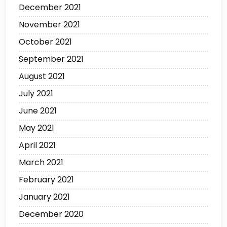
December 2021
November 2021
October 2021
September 2021
August 2021
July 2021
June 2021
May 2021
April 2021
March 2021
February 2021
January 2021
December 2020