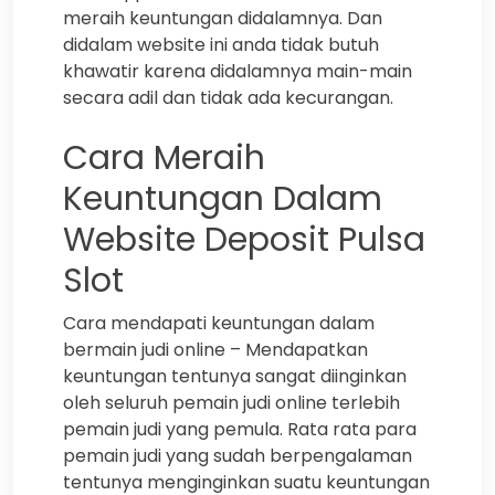
meraih keuntungan didalamnya. Dan
didalam website ini anda tidak butuh
khawatir karena didalamnya main-main
secara adil dan tidak ada kecurangan.
Cara Meraih
Keuntungan Dalam
Website Deposit Pulsa
Slot
Cara mendapati keuntungan dalam
bermain judi online – Mendapatkan
keuntungan tentunya sangat diinginkan
oleh seluruh pemain judi online terlebih
pemain judi yang pemula. Rata rata para
pemain judi yang sudah berpengalaman
tentunya menginginkan suatu keuntungan