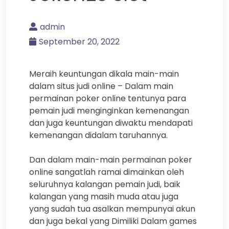
admin
September 20, 2022
Meraih keuntungan dikala main-main
dalam situs judi online – Dalam main
permainan poker online tentunya para
pemain judi menginginkan kemenangan
dan juga keuntungan diwaktu mendapati
kemenangan didalam taruhannya.
Dan dalam main-main permainan poker
online sangatlah ramai dimainkan oleh
seluruhnya kalangan pemain judi, baik
kalangan yang masih muda atau juga
yang sudah tua asalkan mempunyai akun
dan juga bekal yang Dimiliki Dalam games