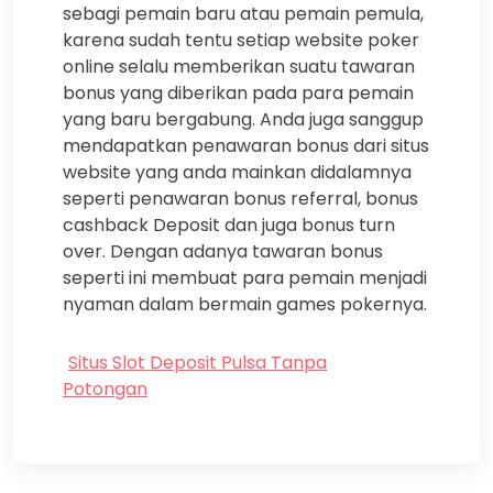
sebagi pemain baru atau pemain pemula,
karena sudah tentu setiap website poker
online selalu memberikan suatu tawaran
bonus yang diberikan pada para pemain
yang baru bergabung. Anda juga sanggup
mendapatkan penawaran bonus dari situs
website yang anda mainkan didalamnya
seperti penawaran bonus referral, bonus
cashback Deposit dan juga bonus turn
over. Dengan adanya tawaran bonus
seperti ini membuat para pemain menjadi
nyaman dalam bermain games pokernya.
Situs Slot Deposit Pulsa Tanpa
Potongan