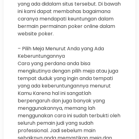
yang ada didalam situs tersebut. Di bawah
ini kami dapat membahas bagaimana
caranya mendapati keuntungan dalam
bermain permainan poker online dalam
website poker.
– Pilih Meja Menurut Anda yang Ada
Keberuntungannya
Cara yang perdana anda bisa
mengikutinya dengan pilih meja atau juga
tempat duduk yang ingin anda tempati
yang ada keberuntungannya menurut
Kamu Karena hal ini sangatlah
berpengaruh dan juga banyak yang
menggunakannya, memang lah
menggunakan cara ini sudah terbukti oleh
seluruh pemain judi yang sudah
professional. Jadi sebelum main
sebaiknya anda memastikan meja dan