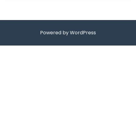
Powered by WordPress