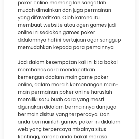
poker online memang lah sangatlah
mudah dimainkan dan juga permainan
yang difavoritkan. Oleh karena itu
membuat website atau agen games judi
online ini sediakan games poker
didalamnya hal ini bertujuan agar sanggup
memudahkan kepada para pemainnya.
Jadi dalam kesempatan kali ini kita bakal
membahas cara mendapatkan
kemengan ddalam main game poker
online, dalam meraih kemenangan main-
main permainan poker online haruslah
memiliki satu buah cara yang mesti
digunakan didalam bermainnya dan juga
bermain disitus yang terpercaya. Dan
anda bermainlah games poker ini didalam
web yang terpercaya misalnya situs
kantinqq, karena anda bakal merasa