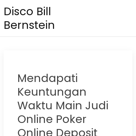
Skip
Disco Bill
to
content
Bernstein
Mendapati
Keuntungan
Waktu Main Judi
Online Poker
Online Deposit