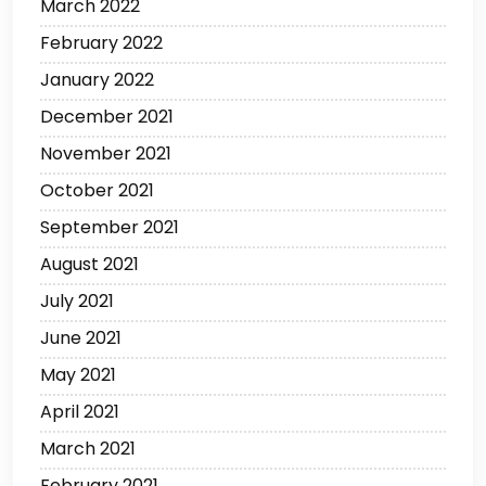
March 2022
February 2022
January 2022
December 2021
November 2021
October 2021
September 2021
August 2021
July 2021
June 2021
May 2021
April 2021
March 2021
February 2021