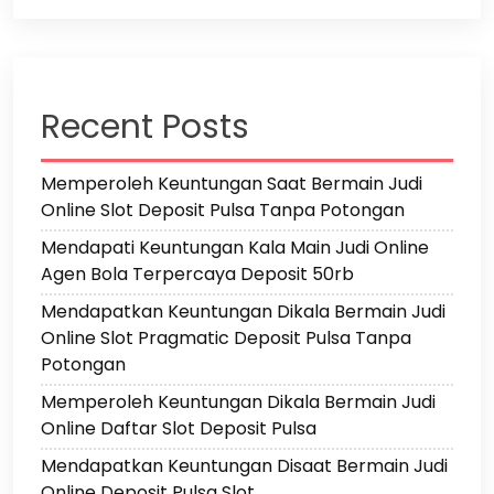
Recent Posts
Memperoleh Keuntungan Saat Bermain Judi
Online Slot Deposit Pulsa Tanpa Potongan
Mendapati Keuntungan Kala Main Judi Online
Agen Bola Terpercaya Deposit 50rb
Mendapatkan Keuntungan Dikala Bermain Judi
Online Slot Pragmatic Deposit Pulsa Tanpa
Potongan
Memperoleh Keuntungan Dikala Bermain Judi
Online Daftar Slot Deposit Pulsa
Mendapatkan Keuntungan Disaat Bermain Judi
Online Deposit Pulsa Slot