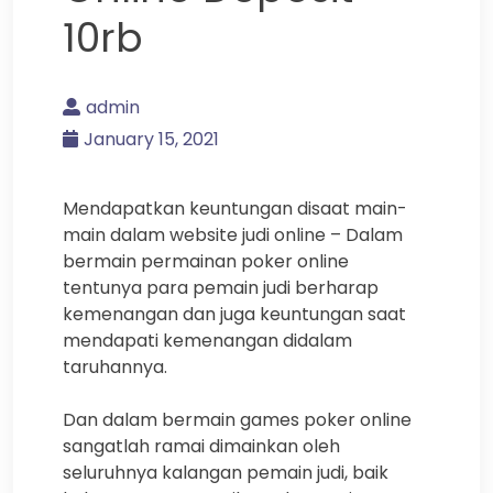
10rb
admin
January 15, 2021
Mendapatkan keuntungan disaat main-
main dalam website judi online – Dalam
bermain permainan poker online
tentunya para pemain judi berharap
kemenangan dan juga keuntungan saat
mendapati kemenangan didalam
taruhannya.
Dan dalam bermain games poker online
sangatlah ramai dimainkan oleh
seluruhnya kalangan pemain judi, baik