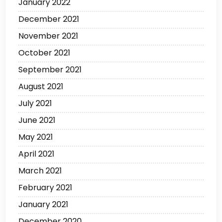
January 2022
December 2021
November 2021
October 2021
September 2021
August 2021
July 2021
June 2021
May 2021
April 2021
March 2021
February 2021
January 2021
December 2020