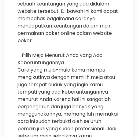
sebuah keuntungan yang ada didalam
website tersebut. Di bawah ini kami dapat
membahas bagaimana caranya
mendapatkan keuntungan dalam main
permainan poker online dalam website
poker.
– Pilih Meja Menurut Anda yang Ada
Keberuntungannya
Cara yang mula-mula kamu mampu
mengikutinya dengan memilih meja atau
juga tempat duduk yang ingin kamu
tempati yang ada keberuntungannya
menurut Anda Karena hal ini sangatlah
berpengaruh dan juga banyak yang
menggunakannya, memang lah memakai
cara ini sudah terbukti oleh seluruh
pemain judi yang sudah professional. Jadi
sebelum main sebaiknya kamu