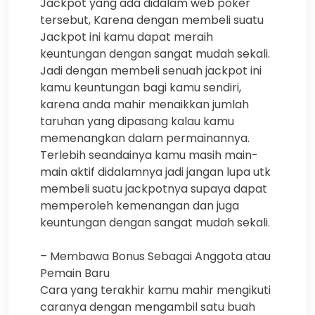
Jackpot yang ada didalam web poker
tersebut, Karena dengan membeli suatu
Jackpot ini kamu dapat meraih
keuntungan dengan sangat mudah sekali.
Jadi dengan membeli senuah jackpot ini
kamu keuntungan bagi kamu sendiri,
karena anda mahir menaikkan jumlah
taruhan yang dipasang kalau kamu
memenangkan dalam permainannya.
Terlebih seandainya kamu masih main-
main aktif didalamnya jadi jangan lupa utk
membeli suatu jackpotnya supaya dapat
memperoleh kemenangan dan juga
keuntungan dengan sangat mudah sekali.
– Membawa Bonus Sebagai Anggota atau
Pemain Baru
Cara yang terakhir kamu mahir mengikuti
caranya dengan mengambil satu buah