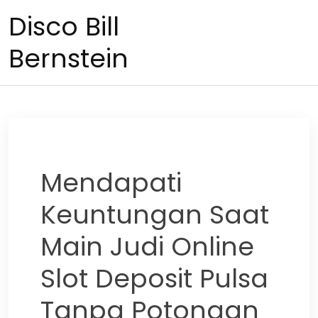
Skip
Disco Bill
to
content
Bernstein
Mendapati
Keuntungan Saat
Main Judi Online
Slot Deposit Pulsa
Tanpa Potongan