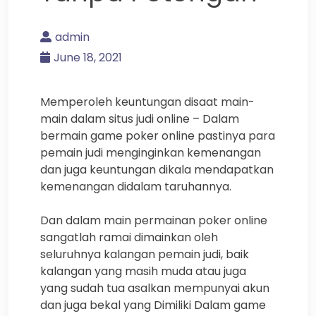
admin
June 18, 2021
Memperoleh keuntungan disaat main-
main dalam situs judi online – Dalam
bermain game poker online pastinya para
pemain judi menginginkan kemenangan
dan juga keuntungan dikala mendapatkan
kemenangan didalam taruhannya.
Dan dalam main permainan poker online
sangatlah ramai dimainkan oleh
seluruhnya kalangan pemain judi, baik
kalangan yang masih muda atau juga
yang sudah tua asalkan mempunyai akun
dan juga bekal yang Dimiliki Dalam game