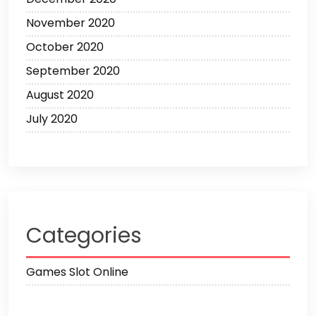
November 2020
October 2020
September 2020
August 2020
July 2020
Categories
Games Slot Online