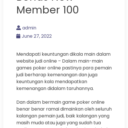
Member 100
admin
June 27, 2022
Mendapati keuntungan dikala main dalam
website judi online – Dalam main-main
games poker online pastinya para pemain
judi berharap kemenangan dan juga
keuntungan kala mendapatkan
kemenangan didalam taruhannya.
Dan dalam bermain game poker online
benar benar ramai dimainkan oleh seluruh
kalangan pemain judi, baik kalangan yang
masih muda atau juga yang sudah tua