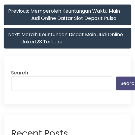
Post
Previous:
Memperoleh Keuntungan Waktu Main
navigation
Judi Online Daftar Slot Deposit Pulsa
Next:
Meraih Keuntungan Disaat Main Judi Online
Joker123 Terbaru
Search
Searc
Recent Posts