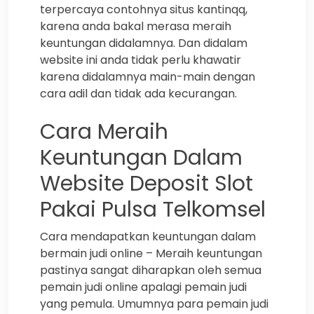
terpercaya contohnya situs kantinqq,
karena anda bakal merasa meraih
keuntungan didalamnya. Dan didalam
website ini anda tidak perlu khawatir
karena didalamnya main-main dengan
cara adil dan tidak ada kecurangan.
Cara Meraih
Keuntungan Dalam
Website Deposit Slot
Pakai Pulsa Telkomsel
Cara mendapatkan keuntungan dalam
bermain judi online – Meraih keuntungan
pastinya sangat diharapkan oleh semua
pemain judi online apalagi pemain judi
yang pemula. Umumnya para pemain judi