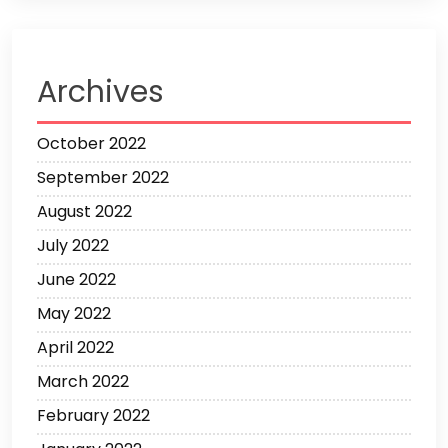
Archives
October 2022
September 2022
August 2022
July 2022
June 2022
May 2022
April 2022
March 2022
February 2022