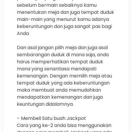
sebelum bermain sebaiknya kamu
menentukan meja dan juga tempat duduk
main-main yang menurut kamu adanya
keberuntungan dan juga sangat pas bagi
Anda
Dan asal jangan pilih meja dan juga asal
sembarangan duduk di mana saja, anda
harus memperhatikan tempat duduk
mana yang senantiasa mendapati
kemenangan. Dengan memilih meja atau
tempat duduk yang ada keberuntungan
maka membuat anda memudahkan
mendapatkan kemenangan dan juga
keuntungan didalamnya.
– Membeli Satu buah Jackpot
Cara yang ke-2 anda bisa menggunakan