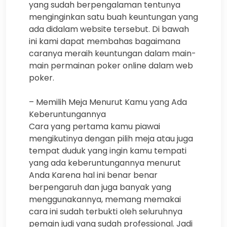
yang sudah berpengalaman tentunya
menginginkan satu buah keuntungan yang
ada didalam website tersebut. Di bawah
ini kami dapat membahas bagaimana
caranya meraih keuntungan dalam main-
main permainan poker online dalam web
poker.
– Memilih Meja Menurut Kamu yang Ada
Keberuntungannya
Cara yang pertama kamu piawai
mengikutinya dengan pilih meja atau juga
tempat duduk yang ingin kamu tempati
yang ada keberuntungannya menurut
Anda Karena hal ini benar benar
berpengaruh dan juga banyak yang
menggunakannya, memang memakai
cara ini sudah terbukti oleh seluruhnya
pemain judi yang sudah professional. Jadi