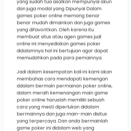
yang sudah tua asalkan mempunyai akun
dan juga modal yang Dipunyai Dalam
games poker online memang benar
benar mudah dimainkan dan juga games
yang difavoritkan. Oleh karena itu
membuat situs atau agen games judi
online ini menyediakan games poker
didalamnya hal ini bertujuan agar dapat
memudahkan pada para pemainnya.
Jadi dalam kesempatan kali ini kami akan
membahas cara mendapati kemengan
ddalam bermain permainan poker online,
dalam meraih kemenangan main game
poker online haruslah memiliki sebuah
cara yang mesti diperlukan didalam
bermainnya dan juga main-main disitus
yang terpercaya. Dan anda bermainlah
game poker ini didalam web yang