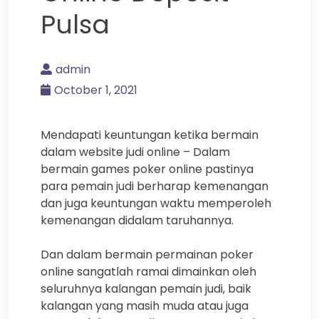
Pulsa
admin
October 1, 2021
Mendapati keuntungan ketika bermain
dalam website judi online – Dalam
bermain games poker online pastinya
para pemain judi berharap kemenangan
dan juga keuntungan waktu memperoleh
kemenangan didalam taruhannya.
Dan dalam bermain permainan poker
online sangatlah ramai dimainkan oleh
seluruhnya kalangan pemain judi, baik
kalangan yang masih muda atau juga