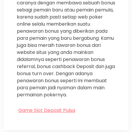
caranya dengan membawa sebuah bonus
sebagi pemain baru atau pemain pemula,
karena sudah pasti setiap web poker
online selalu memberikan suatu
penawaran bonus yang diberikan pada
para pemain yang baru bergabung. Kamu
juga bisa meraih tawaran bonus dari
website situs yang anda mainkan
didalamnya seperti penawaran bonus
referral, bonus cashback Deposit dan juga
bonus turn over. Dengan adanya
penawaran bonus seperti ini membuat
para pemain jadi nyaman dalam main
permainan pokernya.
Game Slot Deposit Pulsa