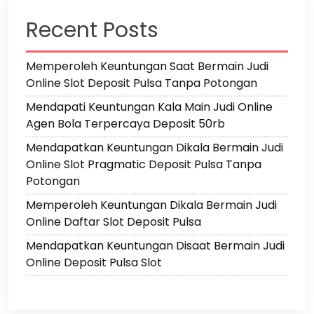
Recent Posts
Memperoleh Keuntungan Saat Bermain Judi
Online Slot Deposit Pulsa Tanpa Potongan
Mendapati Keuntungan Kala Main Judi Online
Agen Bola Terpercaya Deposit 50rb
Mendapatkan Keuntungan Dikala Bermain Judi
Online Slot Pragmatic Deposit Pulsa Tanpa
Potongan
Memperoleh Keuntungan Dikala Bermain Judi
Online Daftar Slot Deposit Pulsa
Mendapatkan Keuntungan Disaat Bermain Judi
Online Deposit Pulsa Slot