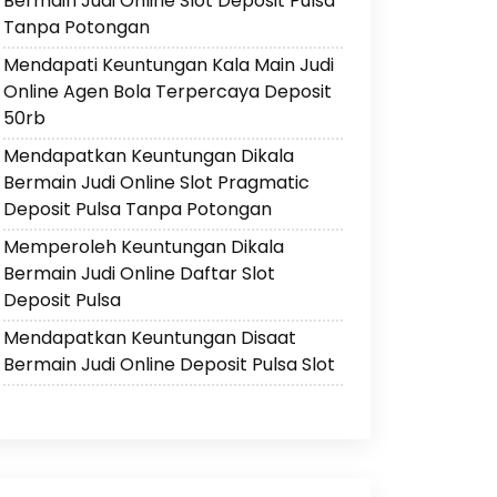
Bermain Judi Online Slot Deposit Pulsa
Tanpa Potongan
Mendapati Keuntungan Kala Main Judi
Online Agen Bola Terpercaya Deposit
50rb
Mendapatkan Keuntungan Dikala
Bermain Judi Online Slot Pragmatic
Deposit Pulsa Tanpa Potongan
Memperoleh Keuntungan Dikala
Bermain Judi Online Daftar Slot
Deposit Pulsa
Mendapatkan Keuntungan Disaat
Bermain Judi Online Deposit Pulsa Slot