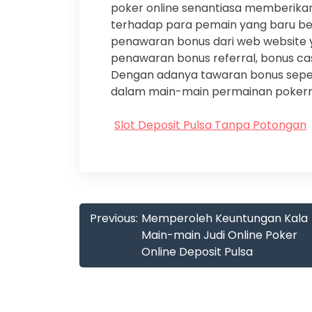
poker online senantiasa memberikan
terhadap para pemain yang baru be
penawaran bonus dari web website 
penawaran bonus referral, bonus ca
Dengan adanya tawaran bonus seper
dalam main-main permainan pokern
Slot Deposit Pulsa Tanpa Potongan
Post
Previous:
Memperoleh Keuntungan Kala
navigation
Main-main Judi Online Poker
Online Deposit Pulsa