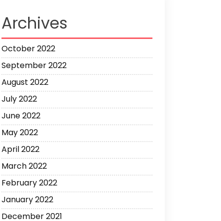
Archives
October 2022
September 2022
August 2022
July 2022
June 2022
May 2022
April 2022
March 2022
February 2022
January 2022
December 2021