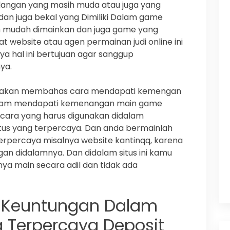
alangan yang masih muda atau juga yang
an juga bekal yang Dimiliki Dalam game
h mudah dimainkan dan juga game yang
t website atau agen permainan judi online ini
a hal ini bertujuan agar sanggup
ya.
ami akan membahas cara mendapati kemengan
alam mendapati kemenangan main game
u cara yang harus digunakan didalam
tus yang terpercaya. Dan anda bermainlah
terpercaya misalnya website kantinqq, karena
n didalamnya. Dan didalam situs ini kamu
nya main secara adil dan tidak ada
 Keuntungan Dalam
 Terpercaya Deposit