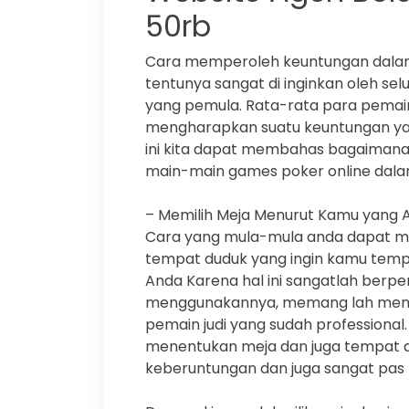
50rb
Cara memperoleh keuntungan dalam 
tentunya sangat di inginkan oleh selu
yang pemula. Rata-rata para pemai
mengharapkan suatu keuntungan yan
ini kita dapat membahas bagaiman
main-main games poker online dalam
– Memilih Meja Menurut Kamu yang
Cara yang mula-mula anda dapat me
tempat duduk yang ingin kamu tem
Anda Karena hal ini sangatlah berp
menggunakannya, memang lah memaka
pemain judi yang sudah professiona
menentukan meja dan juga tempat 
keberuntungan dan juga sangat pas