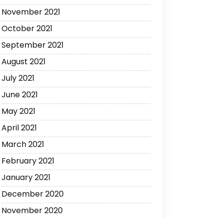
November 2021
October 2021
September 2021
August 2021
July 2021
June 2021
May 2021
April 2021
March 2021
February 2021
January 2021
December 2020
November 2020