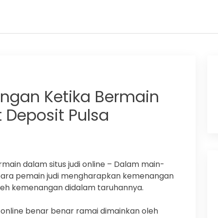
ngan Ketika Bermain
t Deposit Pulsa
ain dalam situs judi online – Dalam main-
 para pemain judi mengharapkan kemenangan
leh kemenangan didalam taruhannya.
nline benar benar ramai dimainkan oleh