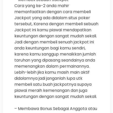
Cara yang ke-2 anda mahir
memanfaatkan dengan cara membeli
Jackpot yang ada didalam situs poker
tersebut, Karena dengan membeli sebuah
Jackpot ini kamu piawai mendapatkan
keuntungan dengan sangat mudah sekali.
Jadi dengan membeli senuah jackpot ini
anda keuntungan bagi kamu sendiri,
karena kamu sanggup menaikkan jumlah
taruhan yang dipasang seandainya anda
memenangkan dalam permainannya.
Lebih-lebih jika kamu masih main aktif
didalamnya jadi janganlah lupa utk
membeli satu buah jackpotnya supaya
piawai meraih kemenangan dan juga
keuntungan dengan sangat mudah sekali.
– Membawa Bonus Sebagai Anggota atau