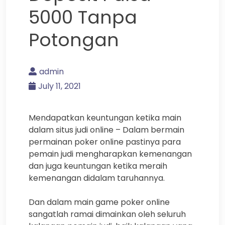
5000 Tanpa
Potongan
admin
July 11, 2021
Mendapatkan keuntungan ketika main
dalam situs judi online – Dalam bermain
permainan poker online pastinya para
pemain judi mengharapkan kemenangan
dan juga keuntungan ketika meraih
kemenangan didalam taruhannya.
Dan dalam main game poker online
sangatlah ramai dimainkan oleh seluruh