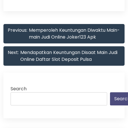
Post
Previous:
Memperoleh Keuntungan Diwaktu Main-
navigation
main Judi Online Joker123 Apk
Next:
Mendapatkan Keuntungan Disaat Main Judi
Online Daftar Slot Deposit Pulsa
Search
Searc