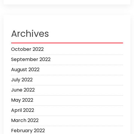
Archives
October 2022
September 2022
August 2022
July 2022
June 2022
May 2022
April 2022
March 2022
February 2022