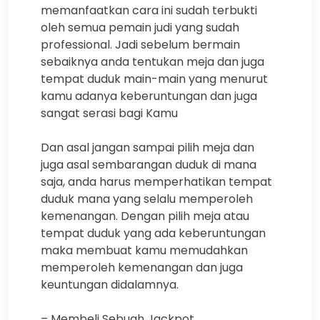
memanfaatkan cara ini sudah terbukti
oleh semua pemain judi yang sudah
professional. Jadi sebelum bermain
sebaiknya anda tentukan meja dan juga
tempat duduk main-main yang menurut
kamu adanya keberuntungan dan juga
sangat serasi bagi Kamu
Dan asal jangan sampai pilih meja dan
juga asal sembarangan duduk di mana
saja, anda harus memperhatikan tempat
duduk mana yang selalu memperoleh
kemenangan. Dengan pilih meja atau
tempat duduk yang ada keberuntungan
maka membuat kamu memudahkan
memperoleh kemenangan dan juga
keuntungan didalamnya.
– Membeli Sebuah Jackpot