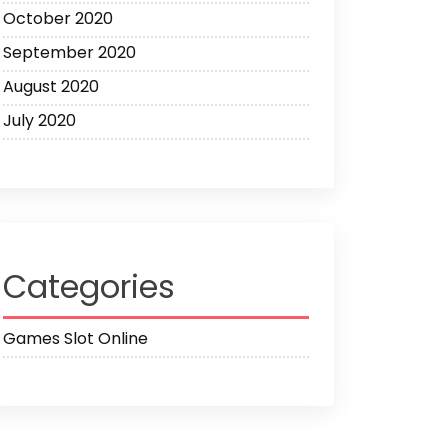
October 2020
September 2020
August 2020
July 2020
Categories
Games Slot Online