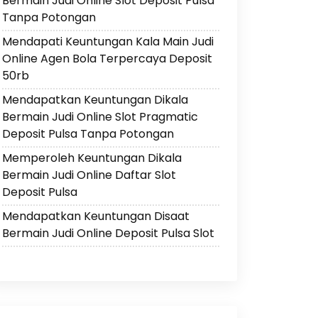
Bermain Judi Online Slot Deposit Pulsa
Tanpa Potongan
Mendapati Keuntungan Kala Main Judi
Online Agen Bola Terpercaya Deposit
50rb
Mendapatkan Keuntungan Dikala
Bermain Judi Online Slot Pragmatic
Deposit Pulsa Tanpa Potongan
Memperoleh Keuntungan Dikala
Bermain Judi Online Daftar Slot
Deposit Pulsa
Mendapatkan Keuntungan Disaat
Bermain Judi Online Deposit Pulsa Slot