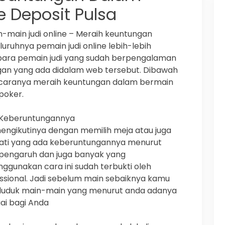
e Deposit Pulsa
main judi online – Meraih keuntungan
uruhnya pemain judi online lebih-lebih
 para pemain judi yang sudah berpengalaman
an yang ada didalam web tersebut. Dibawah
 caranya meraih keuntungan dalam bermain
poker.
a Keberuntungannya
ngikutinya dengan memilih meja atau juga
ati yang ada keberuntungannya menurut
rpengaruh dan juga banyak yang
unakan cara ini sudah terbukti oleh
ssional. Jadi sebelum main sebaiknya kamu
duduk main-main yang menurut anda adanya
ai bagi Anda