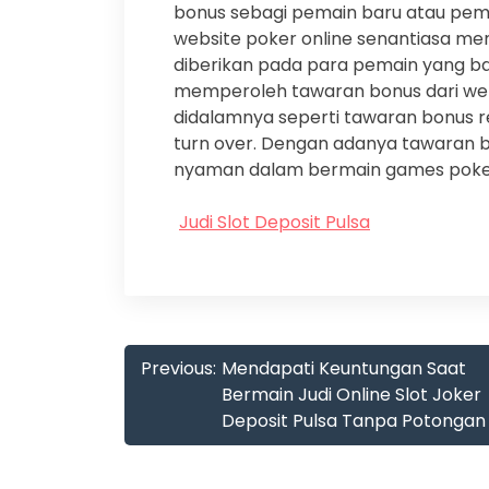
bonus sebagi pemain baru atau pema
website poker online senantiasa m
diberikan pada para pemain yang ba
memperoleh tawaran bonus dari we
didalamnya seperti tawaran bonus r
turn over. Dengan adanya tawaran b
nyaman dalam bermain games poke
Judi Slot Deposit Pulsa
Post
Previous:
Mendapati Keuntungan Saat
navigation
Bermain Judi Online Slot Joker
Deposit Pulsa Tanpa Potongan