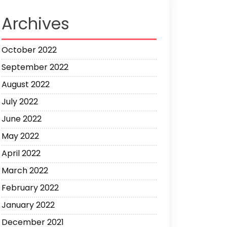
Archives
October 2022
September 2022
August 2022
July 2022
June 2022
May 2022
April 2022
March 2022
February 2022
January 2022
December 2021