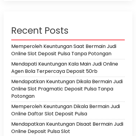
Recent Posts
Memperoleh Keuntungan Saat Bermain Judi
Online Slot Deposit Pulsa Tanpa Potongan
Mendapati Keuntungan Kala Main Judi Online
Agen Bola Terpercaya Deposit 50rb
Mendapatkan Keuntungan Dikala Bermain Judi
Online Slot Pragmatic Deposit Pulsa Tanpa
Potongan
Memperoleh Keuntungan Dikala Bermain Judi
Online Daftar Slot Deposit Pulsa
Mendapatkan Keuntungan Disaat Bermain Judi
Online Deposit Pulsa Slot