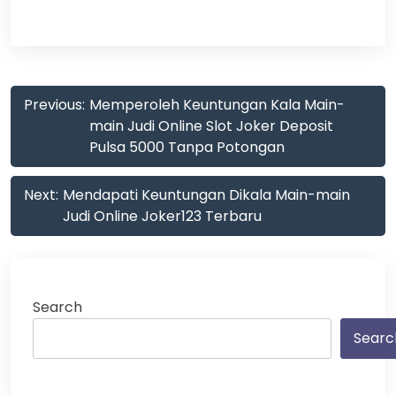
Post
Previous:
Memperoleh Keuntungan Kala Main-
navigation
main Judi Online Slot Joker Deposit
Pulsa 5000 Tanpa Potongan
Next:
Mendapati Keuntungan Dikala Main-main
Judi Online Joker123 Terbaru
Search
Searc