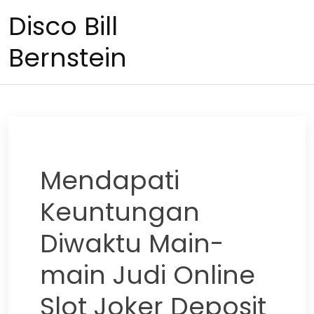
Skip
Disco Bill
to
content
Bernstein
Mendapati
Keuntungan
Diwaktu Main-
main Judi Online
Slot Joker Deposit