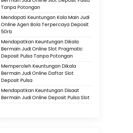
Bermain Judi Online Slot Deposit Pulsa
Tanpa Potongan
Mendapati Keuntungan Kala Main Judi
Online Agen Bola Terpercaya Deposit
50rb
Mendapatkan Keuntungan Dikala
Bermain Judi Online Slot Pragmatic
Deposit Pulsa Tanpa Potongan
Memperoleh Keuntungan Dikala
Bermain Judi Online Daftar Slot
Deposit Pulsa
Mendapatkan Keuntungan Disaat
Bermain Judi Online Deposit Pulsa Slot