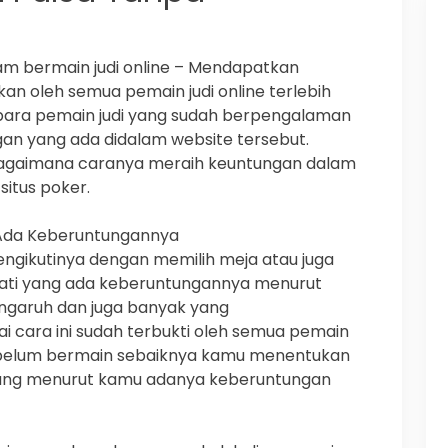
m bermain judi online – Mendapatkan
kan oleh semua pemain judi online terlebih
 para pemain judi yang sudah berpengalaman
an yang ada didalam website tersebut.
agaimana caranya meraih keuntungan dalam
itus poker.
 Ada Keberuntungannya
gikutinya dengan memilih meja atau juga
ati yang ada keberuntungannya menurut
engaruh dan juga banyak yang
ara ini sudah terbukti oleh semua pemain
 sebelum bermain sebaiknya kamu menentukan
yang menurut kamu adanya keberuntungan