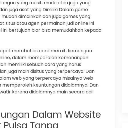
kalangan yang masih muda atau juga yang
an juga aset yang Dimiliki Dalam game
h mudah dimainkan dan juga games yang
t situs atau agen permainan judi online ini
 ini bertujuan biar bisa memudahkan kepada
ta dapat membahas cara meraih kemengan
online, dalam memperoleh kemenangan
ah memiliki sebuah cara yang harus
n juga main disitus yang terpercaya. Dan
dalam web yang terpercaya misalnya web
sa memperoleh keuntungan didalamnya. Dan
hawatir karena didalamnya main secara adil
tungan Dalam Website
t Pulsa Tanpa