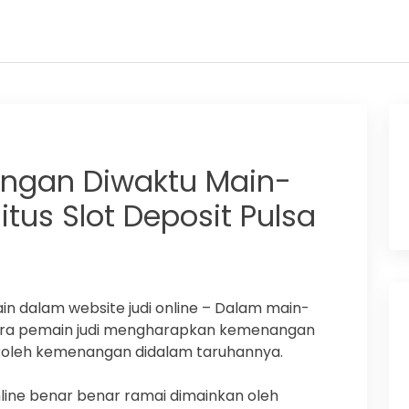
ngan Diwaktu Main-
itus Slot Deposit Pulsa
n dalam website judi online – Dalam main-
para pemain judi mengharapkan kemenangan
oleh kemenangan didalam taruhannya.
ine benar benar ramai dimainkan oleh