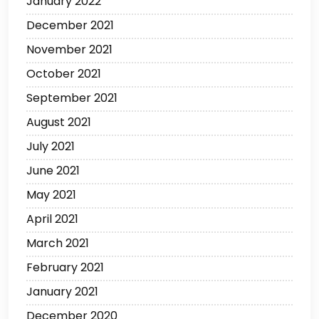
January 2022
December 2021
November 2021
October 2021
September 2021
August 2021
July 2021
June 2021
May 2021
April 2021
March 2021
February 2021
January 2021
December 2020