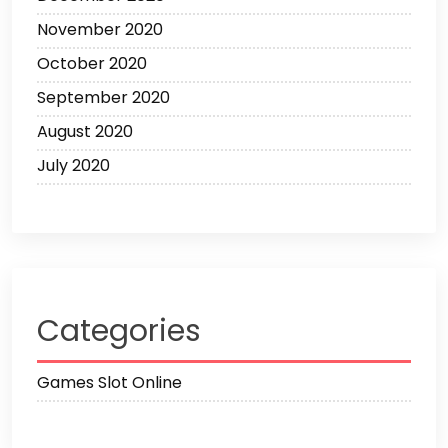
November 2020
October 2020
September 2020
August 2020
July 2020
Categories
Games Slot Online