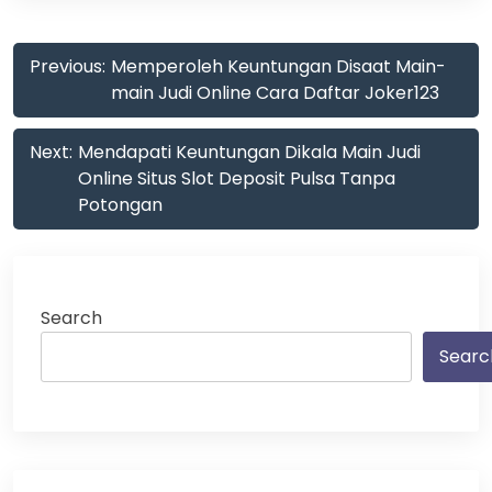
Post
Previous:
Memperoleh Keuntungan Disaat Main-
navigation
main Judi Online Cara Daftar Joker123
Next:
Mendapati Keuntungan Dikala Main Judi
Online Situs Slot Deposit Pulsa Tanpa
Potongan
Search
Searc