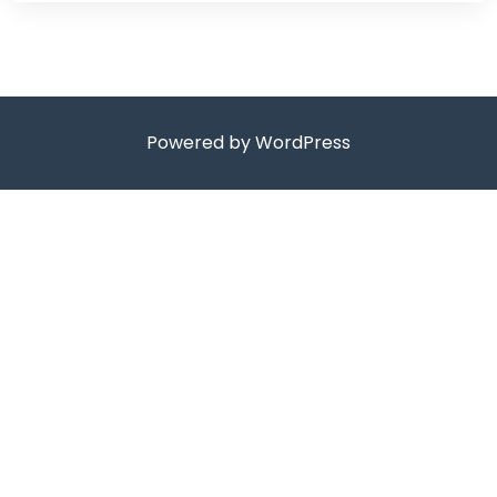
Powered by WordPress