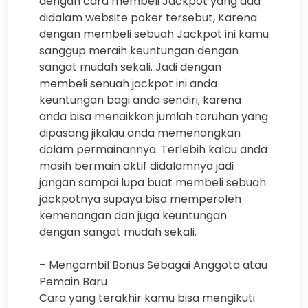
dengan cara membeli Jackpot yang ada
didalam website poker tersebut, Karena
dengan membeli sebuah Jackpot ini kamu
sanggup meraih keuntungan dengan
sangat mudah sekali. Jadi dengan
membeli senuah jackpot ini anda
keuntungan bagi anda sendiri, karena
anda bisa menaikkan jumlah taruhan yang
dipasang jikalau anda memenangkan
dalam permainannya. Terlebih kalau anda
masih bermain aktif didalamnya jadi
jangan sampai lupa buat membeli sebuah
jackpotnya supaya bisa memperoleh
kemenangan dan juga keuntungan
dengan sangat mudah sekali.
– Mengambil Bonus Sebagai Anggota atau
Pemain Baru
Cara yang terakhir kamu bisa mengikuti