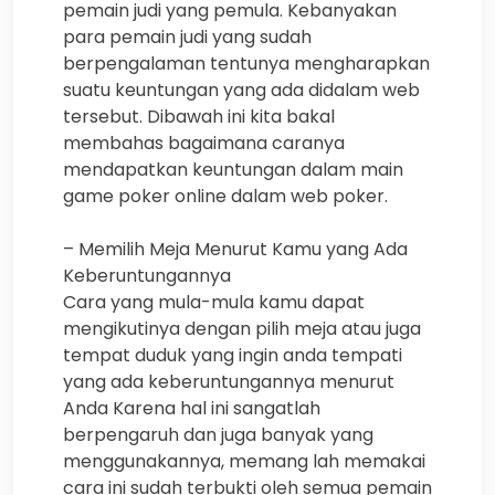
pemain judi yang pemula. Kebanyakan
para pemain judi yang sudah
berpengalaman tentunya mengharapkan
suatu keuntungan yang ada didalam web
tersebut. Dibawah ini kita bakal
membahas bagaimana caranya
mendapatkan keuntungan dalam main
game poker online dalam web poker.
– Memilih Meja Menurut Kamu yang Ada
Keberuntungannya
Cara yang mula-mula kamu dapat
mengikutinya dengan pilih meja atau juga
tempat duduk yang ingin anda tempati
yang ada keberuntungannya menurut
Anda Karena hal ini sangatlah
berpengaruh dan juga banyak yang
menggunakannya, memang lah memakai
cara ini sudah terbukti oleh semua pemain