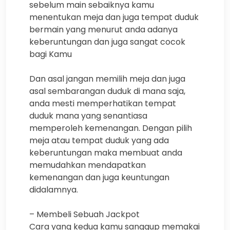
sebelum main sebaiknya kamu
menentukan meja dan juga tempat duduk
bermain yang menurut anda adanya
keberuntungan dan juga sangat cocok
bagi Kamu
Dan asal jangan memilih meja dan juga
asal sembarangan duduk di mana saja,
anda mesti memperhatikan tempat
duduk mana yang senantiasa
memperoleh kemenangan. Dengan pilih
meja atau tempat duduk yang ada
keberuntungan maka membuat anda
memudahkan mendapatkan
kemenangan dan juga keuntungan
didalamnya.
– Membeli Sebuah Jackpot
Cara yang kedua kamu sanggup memakai