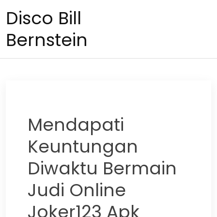
Skip
Disco Bill
to
content
Bernstein
Mendapati
Keuntungan
Diwaktu Bermain
Judi Online
Joker123 Apk