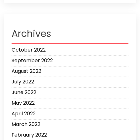
Archives
October 2022
September 2022
August 2022
July 2022
June 2022
May 2022
April 2022
March 2022
February 2022