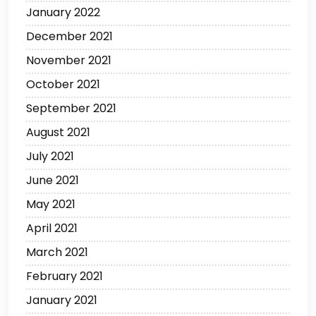
January 2022
December 2021
November 2021
October 2021
September 2021
August 2021
July 2021
June 2021
May 2021
April 2021
March 2021
February 2021
January 2021