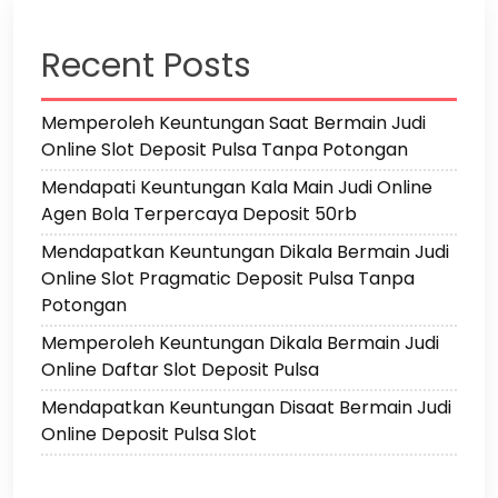
Recent Posts
Memperoleh Keuntungan Saat Bermain Judi
Online Slot Deposit Pulsa Tanpa Potongan
Mendapati Keuntungan Kala Main Judi Online
Agen Bola Terpercaya Deposit 50rb
Mendapatkan Keuntungan Dikala Bermain Judi
Online Slot Pragmatic Deposit Pulsa Tanpa
Potongan
Memperoleh Keuntungan Dikala Bermain Judi
Online Daftar Slot Deposit Pulsa
Mendapatkan Keuntungan Disaat Bermain Judi
Online Deposit Pulsa Slot