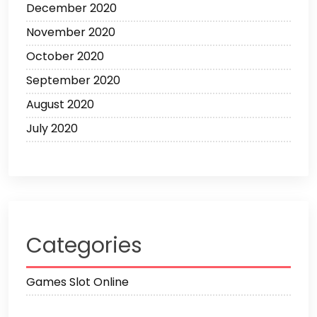
December 2020
November 2020
October 2020
September 2020
August 2020
July 2020
Categories
Games Slot Online