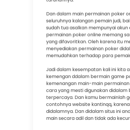
Dan dalam main permainan poker onl
seluruhnya kalangan pemain judi, ba
sudah tua asalkan mempunyai akun d
permainan poker online memang sa
yang difavoritkan. Oleh karena itu m
menyediakan permainan poker didala
memudahkan terhadap para pemai
Jadi dalam kesempatan kali ini ki
kemengan ddalam bermain game po
kemenangan main-main permainan po
cara yang mesti digunakan didalam 
terpercaya. Dan kamu bermainlah g
contohnya website kantinqq, karen
didalamnya. Dan didalam situs ini an
main secara adil dan tidak ada kecu