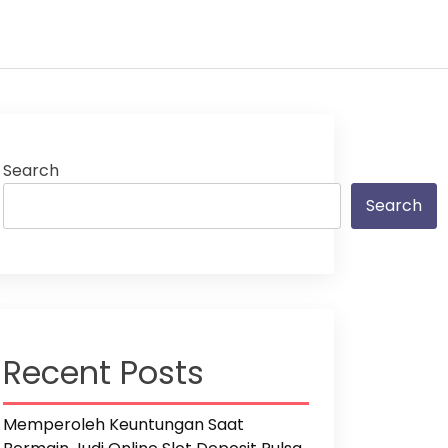
Search
Search
Recent Posts
Memperoleh Keuntungan Saat