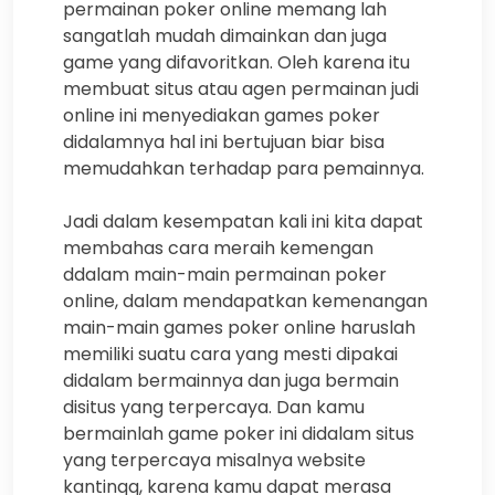
permainan poker online memang lah
sangatlah mudah dimainkan dan juga
game yang difavoritkan. Oleh karena itu
membuat situs atau agen permainan judi
online ini menyediakan games poker
didalamnya hal ini bertujuan biar bisa
memudahkan terhadap para pemainnya.
Jadi dalam kesempatan kali ini kita dapat
membahas cara meraih kemengan
ddalam main-main permainan poker
online, dalam mendapatkan kemenangan
main-main games poker online haruslah
memiliki suatu cara yang mesti dipakai
didalam bermainnya dan juga bermain
disitus yang terpercaya. Dan kamu
bermainlah game poker ini didalam situs
yang terpercaya misalnya website
kantinqq, karena kamu dapat merasa