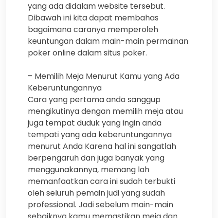
yang ada didalam website tersebut.
Dibawah ini kita dapat membahas
bagaimana caranya memperoleh
keuntungan dalam main-main permainan
poker online dalam situs poker.
– Memilih Meja Menurut Kamu yang Ada
Keberuntungannya
Cara yang pertama anda sanggup
mengikutinya dengan memilih meja atau
juga tempat duduk yang ingin anda
tempati yang ada keberuntungannya
menurut Anda Karena hal ini sangatlah
berpengaruh dan juga banyak yang
menggunakannya, memang lah
memanfaatkan cara ini sudah terbukti
oleh seluruh pemain judi yang sudah
professional. Jadi sebelum main-main
sebaiknya kamu memastikan meja dan