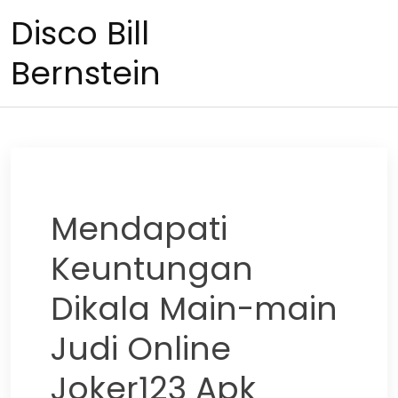
Skip
Disco Bill
to
content
Bernstein
Mendapati
Keuntungan
Dikala Main-main
Judi Online
Joker123 Apk