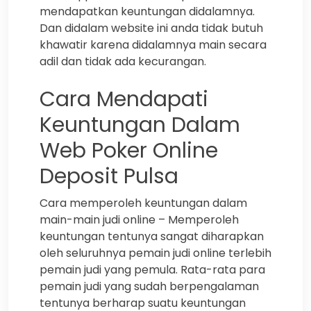
mendapatkan keuntungan didalamnya.
Dan didalam website ini anda tidak butuh
khawatir karena didalamnya main secara
adil dan tidak ada kecurangan.
Cara Mendapati
Keuntungan Dalam
Web Poker Online
Deposit Pulsa
Cara memperoleh keuntungan dalam
main-main judi online – Memperoleh
keuntungan tentunya sangat diharapkan
oleh seluruhnya pemain judi online terlebih
pemain judi yang pemula. Rata-rata para
pemain judi yang sudah berpengalaman
tentunya berharap suatu keuntungan