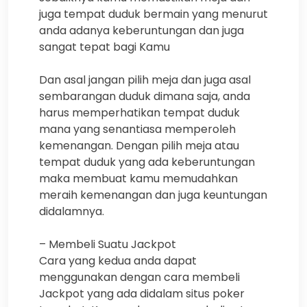
juga tempat duduk bermain yang menurut
anda adanya keberuntungan dan juga
sangat tepat bagi Kamu
Dan asal jangan pilih meja dan juga asal
sembarangan duduk dimana saja, anda
harus memperhatikan tempat duduk
mana yang senantiasa memperoleh
kemenangan. Dengan pilih meja atau
tempat duduk yang ada keberuntungan
maka membuat kamu memudahkan
meraih kemenangan dan juga keuntungan
didalamnya.
– Membeli Suatu Jackpot
Cara yang kedua anda dapat
menggunakan dengan cara membeli
Jackpot yang ada didalam situs poker