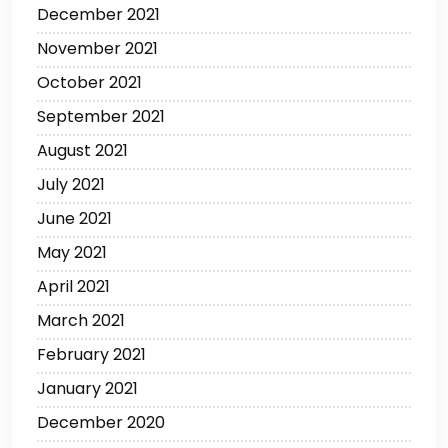
December 2021
November 2021
October 2021
September 2021
August 2021
July 2021
June 2021
May 2021
April 2021
March 2021
February 2021
January 2021
December 2020