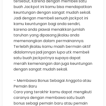
tersebut, Karena dengan membeli satu
buah Jackpot ini kamu bisa mendapatkan
keuntungan dengan sangat mudah sekali.
Jadi dengan membeli senuah jackpot ini
kamu keuntungan bagi anda sendiri,
karena anda piawai menaikkan jumlah
taruhan yang dipasang jikalau anda
memenangkan dalam permainannya.
Terlebih jikalau kamu masih bermain aktif
didalamnya jadi jangan lupa utk membeli
satu buah jackpotnya supaya dapat
meraih kemenangan dan juga keuntungan
dengan sangat mudah sekali.
– Membawa Bonus Sebagai Anggota atau
Pemain Baru
Cara yang terakhir kamu dapat mengikuti
caranya dengan membawa satu buah
bonus sebagi pemain baru atau pemain