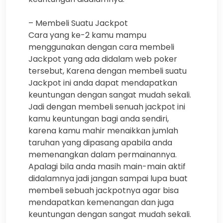
– Membeli Suatu Jackpot
Cara yang ke-2 kamu mampu
menggunakan dengan cara membeli
Jackpot yang ada didalam web poker
tersebut, Karena dengan membeli suatu
Jackpot ini anda dapat mendapatkan
keuntungan dengan sangat mudah sekali.
Jadi dengan membeli senuah jackpot ini
kamu keuntungan bagi anda sendiri,
karena kamu mahir menaikkan jumlah
taruhan yang dipasang apabila anda
memenangkan dalam permainannya.
Apalagi bila anda masih main-main aktif
didalamnya jadi jangan sampai lupa buat
membeli sebuah jackpotnya agar bisa
mendapatkan kemenangan dan juga
keuntungan dengan sangat mudah sekali.