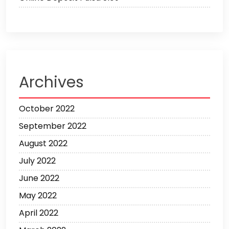
Archives
October 2022
September 2022
August 2022
July 2022
June 2022
May 2022
April 2022