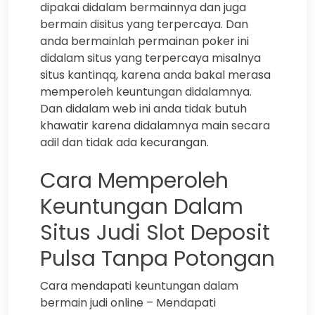
dipakai didalam bermainnya dan juga
bermain disitus yang terpercaya. Dan
anda bermainlah permainan poker ini
didalam situs yang terpercaya misalnya
situs kantinqq, karena anda bakal merasa
memperoleh keuntungan didalamnya.
Dan didalam web ini anda tidak butuh
khawatir karena didalamnya main secara
adil dan tidak ada kecurangan.
Cara Memperoleh
Keuntungan Dalam
Situs Judi Slot Deposit
Pulsa Tanpa Potongan
Cara mendapati keuntungan dalam
bermain judi online – Mendapati