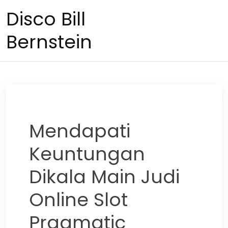
Skip
Disco Bill
to
content
Bernstein
Mendapati
Keuntungan
Dikala Main Judi
Online Slot
Pragmatic