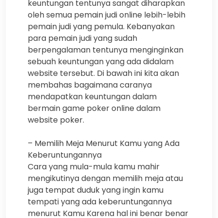
keuntungan tentunya sangat diharapkan
oleh semua pemain judi online lebih-lebih
pemain judi yang pemula. Kebanyakan
para pemain judi yang sudah
berpengalaman tentunya menginginkan
sebuah keuntungan yang ada didalam
website tersebut. Di bawah ini kita akan
membahas bagaimana caranya
mendapatkan keuntungan dalam
bermain game poker online dalam
website poker.
– Memilih Meja Menurut Kamu yang Ada
Keberuntungannya
Cara yang mula-mula kamu mahir
mengikutinya dengan memilih meja atau
juga tempat duduk yang ingin kamu
tempati yang ada keberuntungannya
menurut Kamu Karena hal ini benar benar