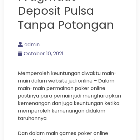
Deposit Pulsa
Tanpa Potongan
admin
October 10, 2021
Memperoleh keuntungan diwaktu main-
main dalam website judi online – Dalam
main-main permainan poker online
pastinya para pemain judi mengharapkan
kemenangan dan juga keuntungan ketika
memperoleh kemenangan didalam
taruhannya.
Dan dalam main games poker online