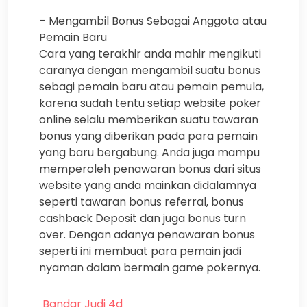
– Mengambil Bonus Sebagai Anggota atau
Pemain Baru
Cara yang terakhir anda mahir mengikuti
caranya dengan mengambil suatu bonus
sebagi pemain baru atau pemain pemula,
karena sudah tentu setiap website poker
online selalu memberikan suatu tawaran
bonus yang diberikan pada para pemain
yang baru bergabung. Anda juga mampu
memperoleh penawaran bonus dari situs
website yang anda mainkan didalamnya
seperti tawaran bonus referral, bonus
cashback Deposit dan juga bonus turn
over. Dengan adanya penawaran bonus
seperti ini membuat para pemain jadi
nyaman dalam bermain game pokernya.
Bandar Judi 4d