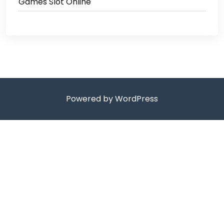
Games Slot Online
Powered by WordPress