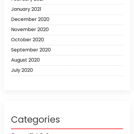
January 2021
December 2020
November 2020
October 2020
September 2020
August 2020
July 2020
Categories