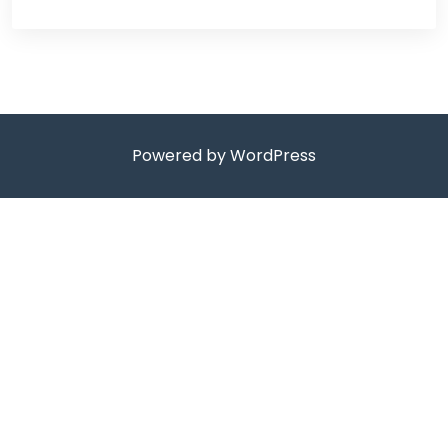
Powered by WordPress