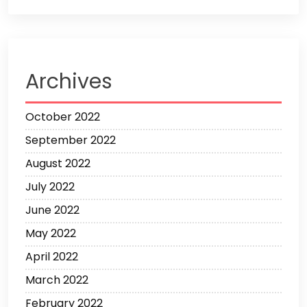
Archives
October 2022
September 2022
August 2022
July 2022
June 2022
May 2022
April 2022
March 2022
February 2022