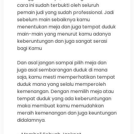
cara ini sudah terbukti oleh seluruh
pemain judi yang sudah professional. Jadi
sebelum main sebaiknya kamu
menentukan meja dan juga tempat duduk
main-main yang menurut kamu adanya
keberuntungan dan juga sangat serasi
bagi Kamu
Dan asal jangan sampai pilih meja dan
juga asal sembarangan duduk di mana
saja, kamu mesti memperhatikan tempat
duduk mana yang selalu memperoleh
kemenangan. Dengan memilih meja atau
tempat duduk yang ada keberuntungan
maka membuat kamu memudahkan
meraih kemenangan dan juga keuntungan
didalamnya.