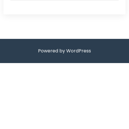
Powered by WordPress