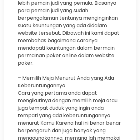
lebih pemain judi yang pemula. Biasanya
para pemain judi yang sudah
berpengalaman tentunya menginginkan
suatu keuntungan yang ada didalam
website tersebut. Dibawah ini kami dapat
membahas bagaimana caranya
mendapati keuntungan dalam bermain
permainan poker online dalam website
poker.
– Memilih Meja Menurut Anda yang Ada
Keberuntungannya
Cara yang pertama anda dapat
mengikutinya dengan memilih meja atau
juga tempat duduk yang ingin anda
tempati yang ada keberuntungannya
menurut Kamu Karena hal ini benar benar
berpengaruh dan juga banyak yang
menggunakannya, memang lah memakai