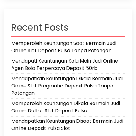
Recent Posts
Memperoleh Keuntungan Saat Bermain Judi
Online Slot Deposit Pulsa Tanpa Potongan
Mendapati Keuntungan Kala Main Judi Online
Agen Bola Terpercaya Deposit 50rb
Mendapatkan Keuntungan Dikala Bermain Judi
Online Slot Pragmatic Deposit Pulsa Tanpa
Potongan
Memperoleh Keuntungan Dikala Bermain Judi
Online Daftar Slot Deposit Pulsa
Mendapatkan Keuntungan Disaat Bermain Judi
Online Deposit Pulsa Slot