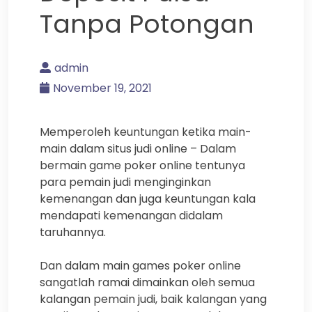
Tanpa Potongan
admin
November 19, 2021
Memperoleh keuntungan ketika main-
main dalam situs judi online – Dalam
bermain game poker online tentunya
para pemain judi menginginkan
kemenangan dan juga keuntungan kala
mendapati kemenangan didalam
taruhannya.
Dan dalam main games poker online
sangatlah ramai dimainkan oleh semua
kalangan pemain judi, baik kalangan yang