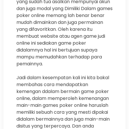
yang sudah tua asalkan mempunyai akun
dan juga modal yang Dimiliki Dalam games
poker online memang lah benar benar
mudah dimainkan dan juga permainan
yang difavoritkan. Oleh karena itu
membuat website atau agen game judi
online ini sediakan game poker
didalamnya hal ini bertujuan supaya
mampu memudahkan terhadap para
pemainnya.
Jadi dalam kesempatan kali ini kita bakal
membahas cara mendapatkan
kemengan ddalam bermain game poker
online, dalam memperoleh kemenangan
main-main games poker online haruslah
memiliki sebuah cara yang mesti dipakai
didalam bermainnya dan juga main-main
disitus yang terpercaya. Dan anda