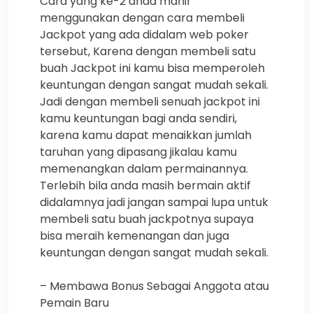
Cara yang ke-2 anda mahir
menggunakan dengan cara membeli
Jackpot yang ada didalam web poker
tersebut, Karena dengan membeli satu
buah Jackpot ini kamu bisa memperoleh
keuntungan dengan sangat mudah sekali.
Jadi dengan membeli senuah jackpot ini
kamu keuntungan bagi anda sendiri,
karena kamu dapat menaikkan jumlah
taruhan yang dipasang jikalau kamu
memenangkan dalam permainannya.
Terlebih bila anda masih bermain aktif
didalamnya jadi jangan sampai lupa untuk
membeli satu buah jackpotnya supaya
bisa meraih kemenangan dan juga
keuntungan dengan sangat mudah sekali.
– Membawa Bonus Sebagai Anggota atau
Pemain Baru