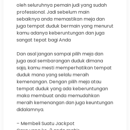
oleh seluruhnya pemain judi yang sudah
professional. Jadi sebelum main
sebaiknya anda memastikan meja dan
juga tempat duduk bermain yang menurut
kamu adanya keberuntungan dan juga
sangat tepat bagi Anda
Dan asal jangan sampai pilih meja dan
juga asal sembarangan duduk dimana
saja, kamu mesti memperhatikan tempat
duduk mana yang selalu meraih
kemenangan. Dengan pilih meja atau
tempat duduk yang ada keberuntungan
maka membuat anda memudahkan
meraih kemenangan dan juga keuntungan
didalamnya.
– Membeli Suatu Jackpot