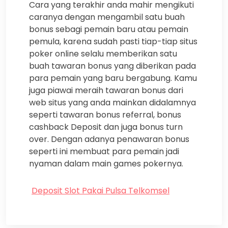
Cara yang terakhir anda mahir mengikuti
caranya dengan mengambil satu buah
bonus sebagi pemain baru atau pemain
pemula, karena sudah pasti tiap-tiap situs
poker online selalu memberikan satu
buah tawaran bonus yang diberikan pada
para pemain yang baru bergabung. Kamu
juga piawai meraih tawaran bonus dari
web situs yang anda mainkan didalamnya
seperti tawaran bonus referral, bonus
cashback Deposit dan juga bonus turn
over. Dengan adanya penawaran bonus
seperti ini membuat para pemain jadi
nyaman dalam main games pokernya.
Deposit Slot Pakai Pulsa Telkomsel