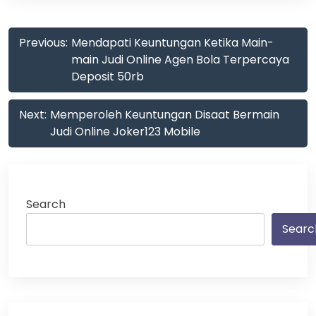
Post
Previous:
Mendapati Keuntungan Ketika Main-
navigation
main Judi Online Agen Bola Terpercaya
Deposit 50rb
Next:
Memperoleh Keuntungan Disaat Bermain
Judi Online Joker123 Mobile
Search
Searc