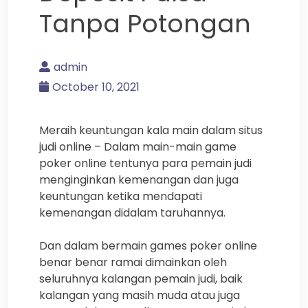
Tanpa Potongan
admin
October 10, 2021
Meraih keuntungan kala main dalam situs
judi online – Dalam main-main game
poker online tentunya para pemain judi
menginginkan kemenangan dan juga
keuntungan ketika mendapati
kemenangan didalam taruhannya.
Dan dalam bermain games poker online
benar benar ramai dimainkan oleh
seluruhnya kalangan pemain judi, baik
kalangan yang masih muda atau juga