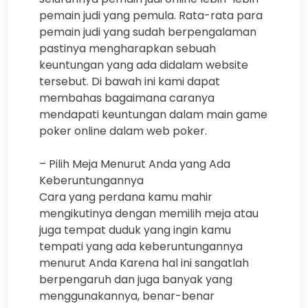
pemain judi yang pemula. Rata-rata para
pemain judi yang sudah berpengalaman
pastinya mengharapkan sebuah
keuntungan yang ada didalam website
tersebut. Di bawah ini kami dapat
membahas bagaimana caranya
mendapati keuntungan dalam main game
poker online dalam web poker.
– Pilih Meja Menurut Anda yang Ada
Keberuntungannya
Cara yang perdana kamu mahir
mengikutinya dengan memilih meja atau
juga tempat duduk yang ingin kamu
tempati yang ada keberuntungannya
menurut Anda Karena hal ini sangatlah
berpengaruh dan juga banyak yang
menggunakannya, benar-benar