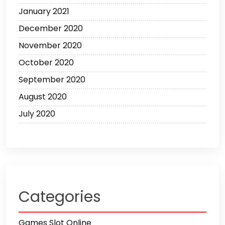
January 2021
December 2020
November 2020
October 2020
September 2020
August 2020
July 2020
Categories
Games Slot Online