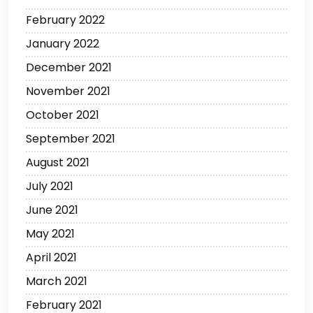
February 2022
January 2022
December 2021
November 2021
October 2021
September 2021
August 2021
July 2021
June 2021
May 2021
April 2021
March 2021
February 2021