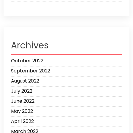
Archives
October 2022
September 2022
August 2022
July 2022
June 2022
May 2022
April 2022
March 2022