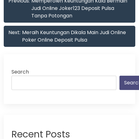
Previous:
Memperoleh Keuntungan Kala Bermain
navigation
Judi Online Joker123 Deposit Pulsa
Tanpa Potongan
Next:
Meraih Keuntungan Dikala Main Judi Online
Poker Online Deposit Pulsa
Search
Searc
Recent Posts