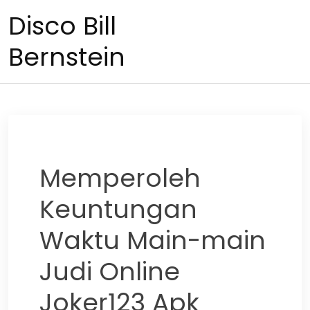
Skip
Disco Bill
to
content
Bernstein
Memperoleh
Keuntungan
Waktu Main-main
Judi Online
Joker123 Apk