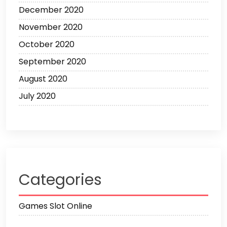
December 2020
November 2020
October 2020
September 2020
August 2020
July 2020
Categories
Games Slot Online