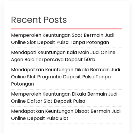
Recent Posts
Memperoleh Keuntungan Saat Bermain Judi
Online Slot Deposit Pulsa Tanpa Potongan
Mendapati Keuntungan Kala Main Judi Online
Agen Bola Terpercaya Deposit 50rb
Mendapatkan Keuntungan Dikala Bermain Judi
Online Slot Pragmatic Deposit Pulsa Tanpa
Potongan
Memperoleh Keuntungan Dikala Bermain Judi
Online Daftar Slot Deposit Pulsa
Mendapatkan Keuntungan Disaat Bermain Judi
Online Deposit Pulsa Slot