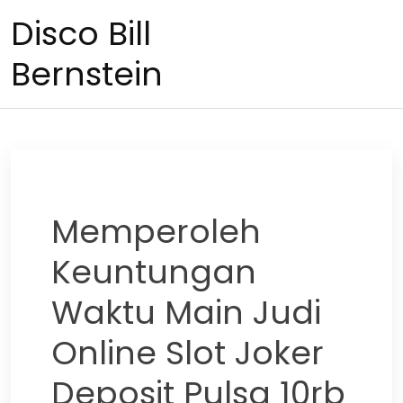
Skip
Disco Bill
to
content
Bernstein
Memperoleh
Keuntungan
Waktu Main Judi
Online Slot Joker
Deposit Pulsa 10rb