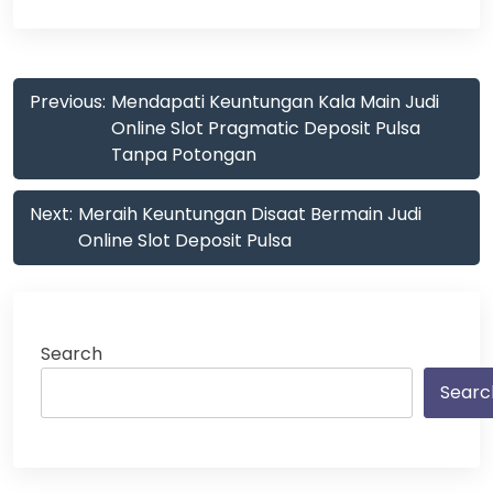
Post
Previous:
Mendapati Keuntungan Kala Main Judi
navigation
Online Slot Pragmatic Deposit Pulsa
Tanpa Potongan
Next:
Meraih Keuntungan Disaat Bermain Judi
Online Slot Deposit Pulsa
Search
Searc