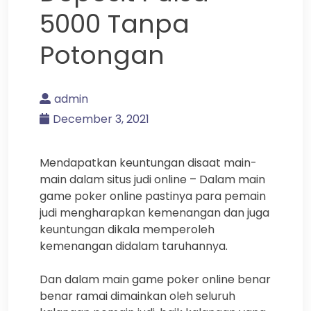
5000 Tanpa
Potongan
admin
December 3, 2021
Mendapatkan keuntungan disaat main-
main dalam situs judi online – Dalam main
game poker online pastinya para pemain
judi mengharapkan kemenangan dan juga
keuntungan dikala memperoleh
kemenangan didalam taruhannya.
Dan dalam main game poker online benar
benar ramai dimainkan oleh seluruh