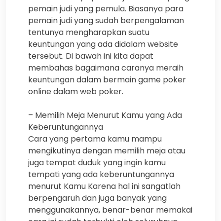
pemain judi yang pemula. Biasanya para
pemain judi yang sudah berpengalaman
tentunya mengharapkan suatu
keuntungan yang ada didalam website
tersebut. Di bawah ini kita dapat
membahas bagaimana caranya meraih
keuntungan dalam bermain game poker
online dalam web poker.
– Memilih Meja Menurut Kamu yang Ada
Keberuntungannya
Cara yang pertama kamu mampu
mengikutinya dengan memilih meja atau
juga tempat duduk yang ingin kamu
tempati yang ada keberuntungannya
menurut Kamu Karena hal ini sangatlah
berpengaruh dan juga banyak yang
menggunakannya, benar-benar memakai