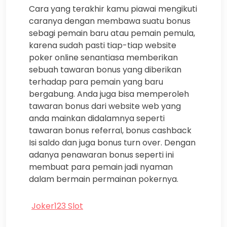
Cara yang terakhir kamu piawai mengikuti
caranya dengan membawa suatu bonus
sebagi pemain baru atau pemain pemula,
karena sudah pasti tiap-tiap website
poker online senantiasa memberikan
sebuah tawaran bonus yang diberikan
terhadap para pemain yang baru
bergabung. Anda juga bisa memperoleh
tawaran bonus dari website web yang
anda mainkan didalamnya seperti
tawaran bonus referral, bonus cashback
Isi saldo dan juga bonus turn over. Dengan
adanya penawaran bonus seperti ini
membuat para pemain jadi nyaman
dalam bermain permainan pokernya.
Joker123 Slot