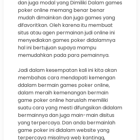
dan juga modal yang Dimiliki Dalam games
poker online memang benar benar
mudah dimainkan dan juga games yang
difavoritkan. Oleh karena itu membuat
situs atau agen permainan judi online ini
menyediakan games poker didalamnya
hal ini bertujuan supaya mampu
memudahkan pada para pemainnya.
Jadi dalam kesempatan kali ini kita akan
membahas cara mendapati kemengan
ddalam bermain games poker online,
dalam meraih kemenangan bermain
game poker online haruslah memiliki
suatu cara yang mesti difungsikan didalam
bermainnya dan juga main-main disitus
yang terpercaya. Dan anda bermainlah
game poker ini didalam website yang
terpercaya misalnya web kantinqq,