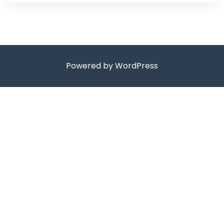
Powered by WordPress