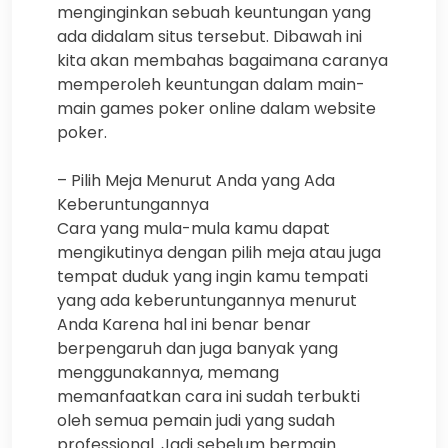
menginginkan sebuah keuntungan yang
ada didalam situs tersebut. Dibawah ini
kita akan membahas bagaimana caranya
memperoleh keuntungan dalam main-
main games poker online dalam website
poker.
– Pilih Meja Menurut Anda yang Ada
Keberuntungannya
Cara yang mula-mula kamu dapat
mengikutinya dengan pilih meja atau juga
tempat duduk yang ingin kamu tempati
yang ada keberuntungannya menurut
Anda Karena hal ini benar benar
berpengaruh dan juga banyak yang
menggunakannya, memang
memanfaatkan cara ini sudah terbukti
oleh semua pemain judi yang sudah
professional. Jadi sebelum bermain