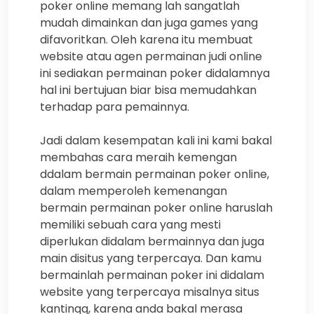
poker online memang lah sangatlah
mudah dimainkan dan juga games yang
difavoritkan. Oleh karena itu membuat
website atau agen permainan judi online
ini sediakan permainan poker didalamnya
hal ini bertujuan biar bisa memudahkan
terhadap para pemainnya.
Jadi dalam kesempatan kali ini kami bakal
membahas cara meraih kemengan
ddalam bermain permainan poker online,
dalam memperoleh kemenangan
bermain permainan poker online haruslah
memiliki sebuah cara yang mesti
diperlukan didalam bermainnya dan juga
main disitus yang terpercaya. Dan kamu
bermainlah permainan poker ini didalam
website yang terpercaya misalnya situs
kantinqq, karena anda bakal merasa