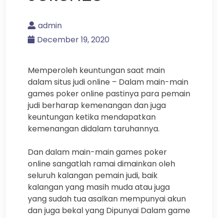
admin
December 19, 2020
Memperoleh keuntungan saat main
dalam situs judi online – Dalam main-main
games poker online pastinya para pemain
judi berharap kemenangan dan juga
keuntungan ketika mendapatkan
kemenangan didalam taruhannya.
Dan dalam main-main games poker
online sangatlah ramai dimainkan oleh
seluruh kalangan pemain judi, baik
kalangan yang masih muda atau juga
yang sudah tua asalkan mempunyai akun
dan juga bekal yang Dipunyai Dalam game