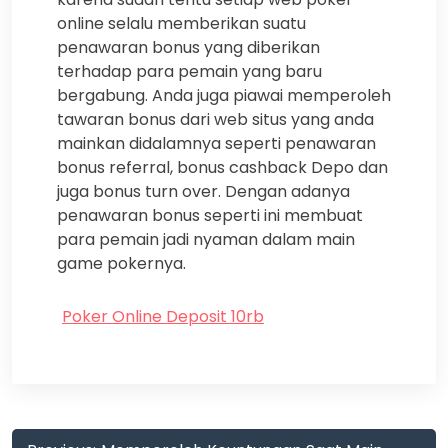
online selalu memberikan suatu
penawaran bonus yang diberikan
terhadap para pemain yang baru
bergabung. Anda juga piawai memperoleh
tawaran bonus dari web situs yang anda
mainkan didalamnya seperti penawaran
bonus referral, bonus cashback Depo dan
juga bonus turn over. Dengan adanya
penawaran bonus seperti ini membuat
para pemain jadi nyaman dalam main
game pokernya.
Poker Online Deposit 10rb
Post