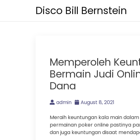
Skip
Disco Bill Bernstein
to
content
Memperoleh Keun
Bermain Judi Onlin
Dana
admin
August 8, 2021
Meraih keuntungan kala main dalam 
permainan poker online pastinya p
dan juga keuntungan disaat mendap