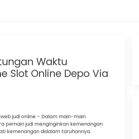
tungan Waktu
e Slot Online Depo Via
web judi online – Dalam main-main
ara pemain judi menginginkan kemenangan
ati kemenangan didalam taruhannya.