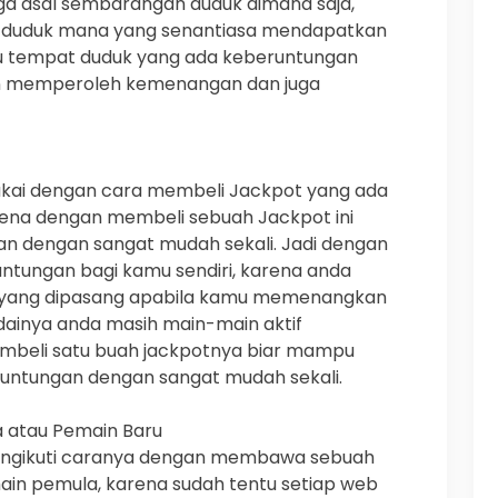
uga asal sembarangan duduk dimana saja,
 duduk mana yang senantiasa mendapatkan
u tempat duduk yang ada keberuntungan
memperoleh kemenangan dan juga
ai dengan cara membeli Jackpot yang ada
rena dengan membeli sebuah Jackpot ini
 dengan sangat mudah sekali. Jadi dengan
untungan bagi kamu sendiri, karena anda
 yang dipasang apabila kamu memenangkan
ainya anda masih main-main aktif
embeli satu buah jackpotnya biar mampu
untungan dengan sangat mudah sekali.
 atau Pemain Baru
engikuti caranya dengan membawa sebuah
in pemula, karena sudah tentu setiap web