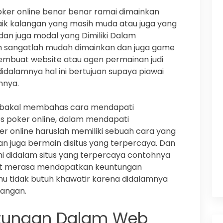
er online benar benar ramai dimainkan
baik kalangan yang masih muda atau juga yang
an juga modal yang Dimiliki Dalam
h sangatlah mudah dimainkan dan juga game
membuat website atau agen permainan judi
idalamnya hal ini bertujuan supaya piawai
nnya.
mi bakal membahas cara mendapati
poker online, dalam mendapati
online haruslah memiliki sebuah cara yang
n juga bermain disitus yang terpercaya. Dan
i didalam situs yang terpercaya contohnya
pat merasa mendapatkan keuntungan
mu tidak butuh khawatir karena didalamnya
rangan.
ntungan Dalam Web