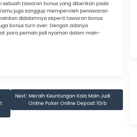
n sebuah tawaran bonus yang diberikan pada
 Kamu juga sanggup memperoleh penawaran
 mainkan didalamnya seperti tawaran bonus
juga bonus turn over. Dengan adanya
at para pemain jadi nyaman dalam main-
Next:
Meraih Keuntungan Kala Main Judi
t
Online Poker Online Deposit 10rb