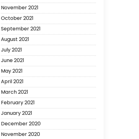
November 2021
October 2021
September 2021
August 2021
July 2021
June 2021
May 2021
April 2021
March 2021
February 2021
January 2021
December 2020
November 2020