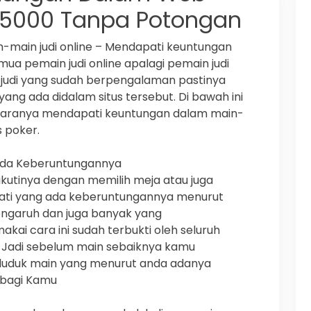
a 5000 Tanpa Potongan
-main judi online – Mendapati keuntungan
mua pemain judi online apalagi pemain judi
 judi yang sudah berpengalaman pastinya
g ada didalam situs tersebut. Di bawah ini
aranya mendapati keuntungan dalam main-
 poker.
Ada Keberuntungannya
kutinya dengan memilih meja atau juga
ati yang ada keberuntungannya menurut
engaruh dan juga banyak yang
i cara ini sudah terbukti oleh seluruh
l. Jadi sebelum main sebaiknya kamu
duduk main yang menurut anda adanya
 bagi Kamu