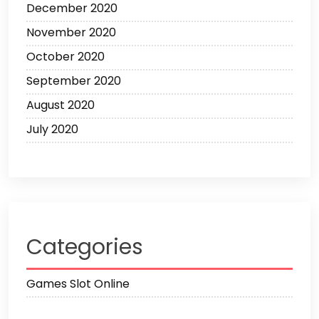
December 2020
November 2020
October 2020
September 2020
August 2020
July 2020
Categories
Games Slot Online