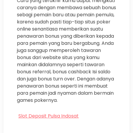
Cara yang terakhir kamu dapat mengikuti
caranya dengan membawa sebuah bonus
sebagi pemain baru atau pemain pemula,
karena sudah pasti tiap-tiap situs poker
online senantiasa memberikan suatu
penawaran bonus yang diberikan kepada
para pemain yang baru bergabung. Anda
juga sanggup memperoleh tawaran
bonus dari website situs yang kamu
mainkan didalamnya seperti tawaran
bonus referral, bonus cashback Isi saldo
dan juga bonus turn over. Dengan adanya
penawaran bonus seperti ini membuat
para pemain jadi nyaman dalam bermain
games pokernya.
Slot Deposit Pulsa Indosat