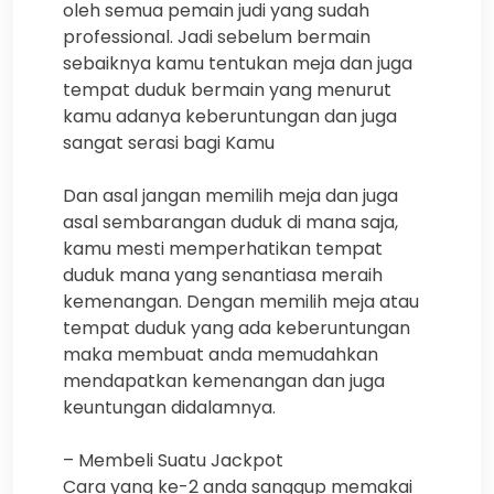
oleh semua pemain judi yang sudah
professional. Jadi sebelum bermain
sebaiknya kamu tentukan meja dan juga
tempat duduk bermain yang menurut
kamu adanya keberuntungan dan juga
sangat serasi bagi Kamu
Dan asal jangan memilih meja dan juga
asal sembarangan duduk di mana saja,
kamu mesti memperhatikan tempat
duduk mana yang senantiasa meraih
kemenangan. Dengan memilih meja atau
tempat duduk yang ada keberuntungan
maka membuat anda memudahkan
mendapatkan kemenangan dan juga
keuntungan didalamnya.
– Membeli Suatu Jackpot
Cara yang ke-2 anda sanggup memakai