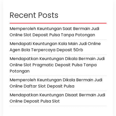
Recent Posts
Memperoleh Keuntungan Saat Bermain Judi
Online Slot Deposit Pulsa Tanpa Potongan
Mendapati Keuntungan Kala Main Judi Online
Agen Bola Terpercaya Deposit 50rb
Mendapatkan Keuntungan Dikala Bermain Judi
Online Slot Pragmatic Deposit Pulsa Tanpa
Potongan
Memperoleh Keuntungan Dikala Bermain Judi
Online Daftar Slot Deposit Pulsa
Mendapatkan Keuntungan Disaat Bermain Judi
Online Deposit Pulsa Slot