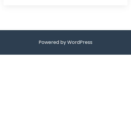
Powered by WordPress