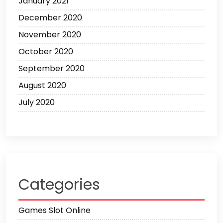
January 2021
December 2020
November 2020
October 2020
September 2020
August 2020
July 2020
Categories
Games Slot Online