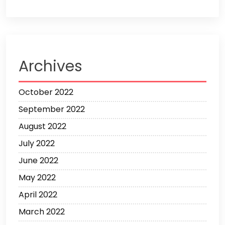
Archives
October 2022
September 2022
August 2022
July 2022
June 2022
May 2022
April 2022
March 2022