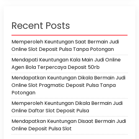
Recent Posts
Memperoleh Keuntungan Saat Bermain Judi
Online Slot Deposit Pulsa Tanpa Potongan
Mendapati Keuntungan Kala Main Judi Online
Agen Bola Terpercaya Deposit 50rb
Mendapatkan Keuntungan Dikala Bermain Judi
Online Slot Pragmatic Deposit Pulsa Tanpa
Potongan
Memperoleh Keuntungan Dikala Bermain Judi
Online Daftar Slot Deposit Pulsa
Mendapatkan Keuntungan Disaat Bermain Judi
Online Deposit Pulsa Slot