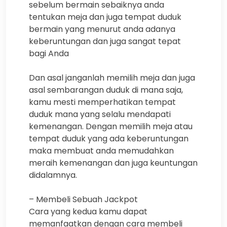
sebelum bermain sebaiknya anda
tentukan meja dan juga tempat duduk
bermain yang menurut anda adanya
keberuntungan dan juga sangat tepat
bagi Anda
Dan asal janganlah memilih meja dan juga
asal sembarangan duduk di mana saja,
kamu mesti memperhatikan tempat
duduk mana yang selalu mendapati
kemenangan. Dengan memilih meja atau
tempat duduk yang ada keberuntungan
maka membuat anda memudahkan
meraih kemenangan dan juga keuntungan
didalamnya.
– Membeli Sebuah Jackpot
Cara yang kedua kamu dapat
memanfaatkan dengan cara membeli