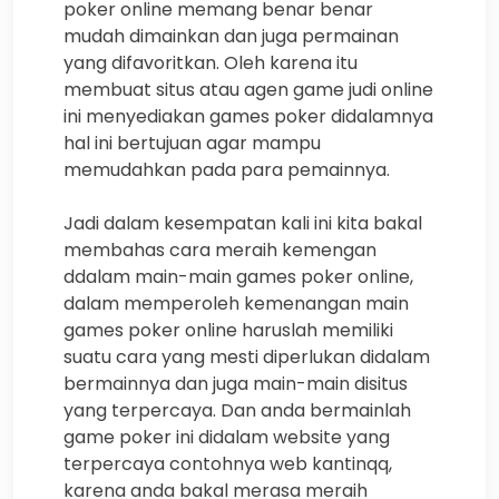
poker online memang benar benar
mudah dimainkan dan juga permainan
yang difavoritkan. Oleh karena itu
membuat situs atau agen game judi online
ini menyediakan games poker didalamnya
hal ini bertujuan agar mampu
memudahkan pada para pemainnya.
Jadi dalam kesempatan kali ini kita bakal
membahas cara meraih kemengan
ddalam main-main games poker online,
dalam memperoleh kemenangan main
games poker online haruslah memiliki
suatu cara yang mesti diperlukan didalam
bermainnya dan juga main-main disitus
yang terpercaya. Dan anda bermainlah
game poker ini didalam website yang
terpercaya contohnya web kantinqq,
karena anda bakal merasa meraih