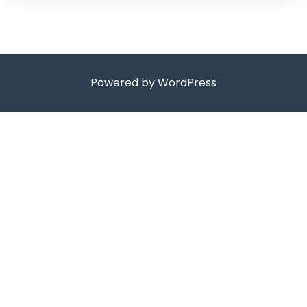
Powered by WordPress