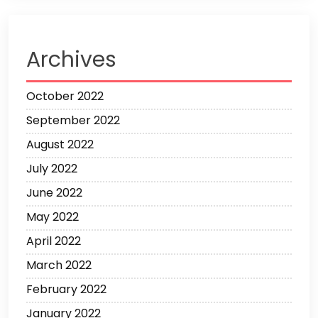
Archives
October 2022
September 2022
August 2022
July 2022
June 2022
May 2022
April 2022
March 2022
February 2022
January 2022