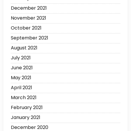
December 2021
November 2021
October 2021
September 2021
August 2021
July 2021
June 2021
May 2021
April 2021
March 2021
February 2021
January 2021
December 2020