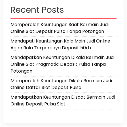
Recent Posts
Memperoleh Keuntungan Saat Bermain Judi
Online Slot Deposit Pulsa Tanpa Potongan
Mendapati Keuntungan Kala Main Judi Online
Agen Bola Terpercaya Deposit 50rb
Mendapatkan Keuntungan Dikala Bermain Judi
Online Slot Pragmatic Deposit Pulsa Tanpa
Potongan
Memperoleh Keuntungan Dikala Bermain Judi
Online Daftar Slot Deposit Pulsa
Mendapatkan Keuntungan Disaat Bermain Judi
Online Deposit Pulsa Slot