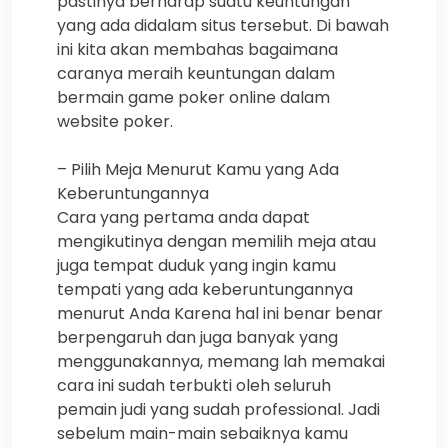
pastinya berharap suatu keuntungan
yang ada didalam situs tersebut. Di bawah
ini kita akan membahas bagaimana
caranya meraih keuntungan dalam
bermain game poker online dalam
website poker.
– Pilih Meja Menurut Kamu yang Ada
Keberuntungannya
Cara yang pertama anda dapat
mengikutinya dengan memilih meja atau
juga tempat duduk yang ingin kamu
tempati yang ada keberuntungannya
menurut Anda Karena hal ini benar benar
berpengaruh dan juga banyak yang
menggunakannya, memang lah memakai
cara ini sudah terbukti oleh seluruh
pemain judi yang sudah professional. Jadi
sebelum main-main sebaiknya kamu