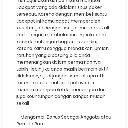
menggunakan dengan cara membeli
Jackpot yang ada didalam situs poker
tersebut, Karena dengan membeli suatu
Jackpot ini kamu dapat memperoleh
keuntungan dengan sangat mudah sekali.
Jadi dengan membeli senuah jackpot ini
kamu keuntungan bagi anda sendiri,
karena kamu sanggup menaikkan jumlah
taruhan yang dipasang bila anda
memenangkan dalam permainannya.
Lebih-lebih jika anda masih bermain aktif
didalamnya jadi jangan sampai lupa utk
membeli satu buah jackpotnya biar
mampu memperoleh kemenangan dan
juga keuntungan dengan sangat mudah
sekali.
– Mengambil Bonus Sebagai Anggota atau
Pemain Baru