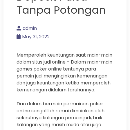
Tanpa Potongan
admin
May 31, 2022
Memperoleh keuntungan saat main-main
dalam situs judi online – Dalam main-main
games poker online tentunya para
pemain judi menginginkan kemenangan
dan juga keuntungan ketika memperoleh
kemenangan didalam taruhannya.
Dan dalam bermain permainan poker
online sangatlah ramai dimainkan oleh
seluruhnya kalangan pemain judi, baik
kalangan yang masih muda atau juga