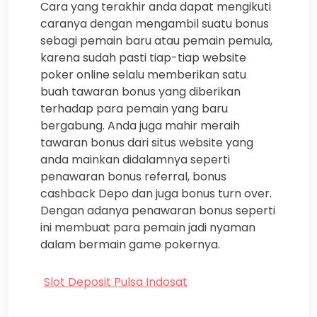
Cara yang terakhir anda dapat mengikuti
caranya dengan mengambil suatu bonus
sebagi pemain baru atau pemain pemula,
karena sudah pasti tiap-tiap website
poker online selalu memberikan satu
buah tawaran bonus yang diberikan
terhadap para pemain yang baru
bergabung. Anda juga mahir meraih
tawaran bonus dari situs website yang
anda mainkan didalamnya seperti
penawaran bonus referral, bonus
cashback Depo dan juga bonus turn over.
Dengan adanya penawaran bonus seperti
ini membuat para pemain jadi nyaman
dalam bermain game pokernya.
Slot Deposit Pulsa Indosat