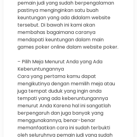
pemain judi yang sudah berpengalaman
pastinya menginginkan satu buah
keuntungan yang ada didalam website
tersebut. Di bawah ini kami akan
membahas bagaimana caranya
mendapati keuntungan dalam main
games poker online dalam website poker.
– Pilih Meja Menurut Anda yang Ada
Keberuntungannya
Cara yang pertama kamu dapat
mengikutinya dengan memilih meja atau
juga tempat duduk yang ingin anda
tempati yang ada keberuntungannya
menurut Anda Karena hal ini sangatlah
berpengaruh dan juga banyak yang
menggunakannya, benar-benar
memanfaatkan cara ini sudah terbukti
oleh seluruhnya pemain judi yang sudah