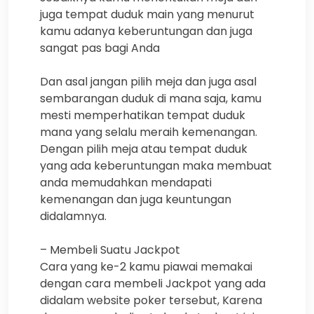
juga tempat duduk main yang menurut
kamu adanya keberuntungan dan juga
sangat pas bagi Anda
Dan asal jangan pilih meja dan juga asal
sembarangan duduk di mana saja, kamu
mesti memperhatikan tempat duduk
mana yang selalu meraih kemenangan.
Dengan pilih meja atau tempat duduk
yang ada keberuntungan maka membuat
anda memudahkan mendapati
kemenangan dan juga keuntungan
didalamnya.
– Membeli Suatu Jackpot
Cara yang ke-2 kamu piawai memakai
dengan cara membeli Jackpot yang ada
didalam website poker tersebut, Karena