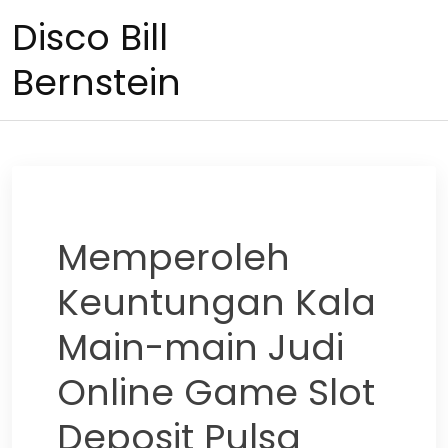
Skip
Disco Bill
to
content
Bernstein
Memperoleh
Keuntungan Kala
Main-main Judi
Online Game Slot
Deposit Pulsa