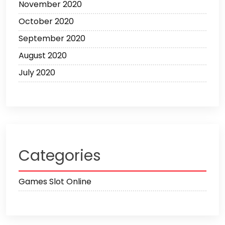
November 2020
October 2020
September 2020
August 2020
July 2020
Categories
Games Slot Online