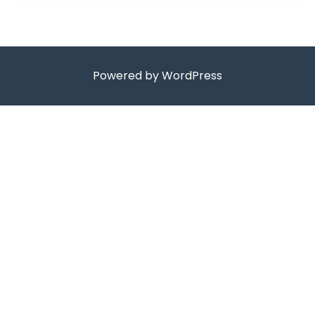
Powered by WordPress