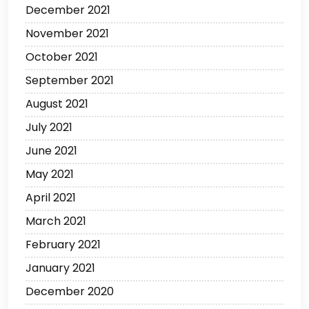
December 2021
November 2021
October 2021
September 2021
August 2021
July 2021
June 2021
May 2021
April 2021
March 2021
February 2021
January 2021
December 2020