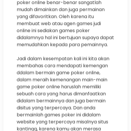
poker online benar-benar sangatlah
mudah dimainkan dan juga permainan
yang difavoritkan. Oleh karena itu
membuat web atau agen games judi
online ini sediakan games poker
didalamnya hal ini bertujuan supaya dapat
memudahkan kepada para pemainnya.
Jadi dalam kesempatan kali ini kita akan
membahas cara mendapati kemengan
ddalam bermain game poker online,
dalam meraih kemenangan main-main
game poker online haruslah memiliki
sebuah cara yang harus dimanfaatkan
didalam bermainnya dan juga bermain
disitus yang terpercaya. Dan anda
bermainlah games poker ini didalam
website yang terpercaya misalnya situs
kantinqq, karena kamu akan merasa