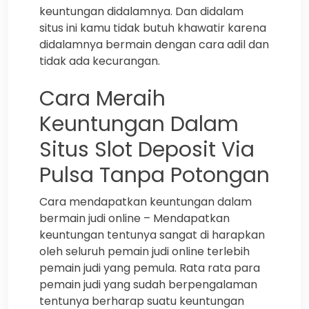
keuntungan didalamnya. Dan didalam
situs ini kamu tidak butuh khawatir karena
didalamnya bermain dengan cara adil dan
tidak ada kecurangan.
Cara Meraih
Keuntungan Dalam
Situs Slot Deposit Via
Pulsa Tanpa Potongan
Cara mendapatkan keuntungan dalam
bermain judi online – Mendapatkan
keuntungan tentunya sangat di harapkan
oleh seluruh pemain judi online terlebih
pemain judi yang pemula. Rata rata para
pemain judi yang sudah berpengalaman
tentunya berharap suatu keuntungan