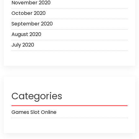
November 2020
October 2020
September 2020
August 2020
July 2020
Categories
Games Slot Online