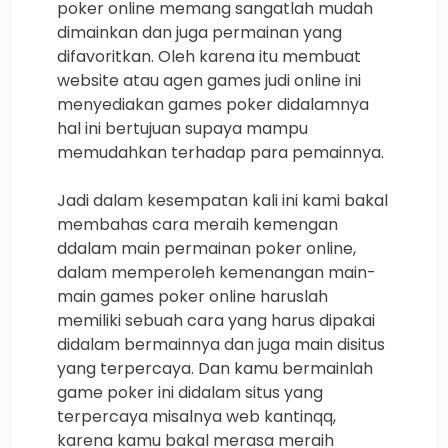
poker online memang sangatlah mudah
dimainkan dan juga permainan yang
difavoritkan. Oleh karena itu membuat
website atau agen games judi online ini
menyediakan games poker didalamnya
hal ini bertujuan supaya mampu
memudahkan terhadap para pemainnya.
Jadi dalam kesempatan kali ini kami bakal
membahas cara meraih kemengan
ddalam main permainan poker online,
dalam memperoleh kemenangan main-
main games poker online haruslah
memiliki sebuah cara yang harus dipakai
didalam bermainnya dan juga main disitus
yang terpercaya. Dan kamu bermainlah
game poker ini didalam situs yang
terpercaya misalnya web kantinqq,
karena kamu bakal merasa meraih