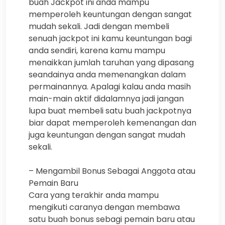
buah Jackpot ini anda mampu
memperoleh keuntungan dengan sangat
mudah sekali. Jadi dengan membeli
senuah jackpot ini kamu keuntungan bagi
anda sendiri, karena kamu mampu
menaikkan jumlah taruhan yang dipasang
seandainya anda memenangkan dalam
permainannya. Apalagi kalau anda masih
main-main aktif didalamnya jadi jangan
lupa buat membeli satu buah jackpotnya
biar dapat memperoleh kemenangan dan
juga keuntungan dengan sangat mudah
sekali.
– Mengambil Bonus Sebagai Anggota atau
Pemain Baru
Cara yang terakhir anda mampu
mengikuti caranya dengan membawa
satu buah bonus sebagi pemain baru atau