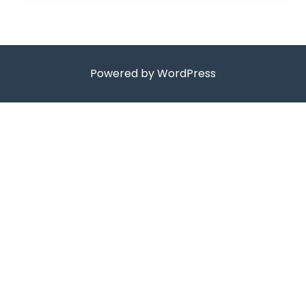
Powered by WordPress