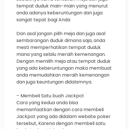
tempat duduk main-main yang menurut
anda adanya keberuntungan dan juga
sangat tepat bagi Anda
Dan asal jangan pilih meja dan juga asal
sembarangan duduk dimana saja, anda
mesti memperhatikan tempat duduk
mana yang selalu meraih kemenangan.
Dengan memilih meja atau tempat duduk
yang ada keberuntungan maka membuat
anda memudahkan meraih kemenangan
dan juga keuntungan didalamnya.
– Membeli Satu buah Jackpot
Cara yang kedua anda bisa
memanfaatkan dengan cara membeli
Jackpot yang ada didalam website poker
tersebut, Karena dengan membeli satu