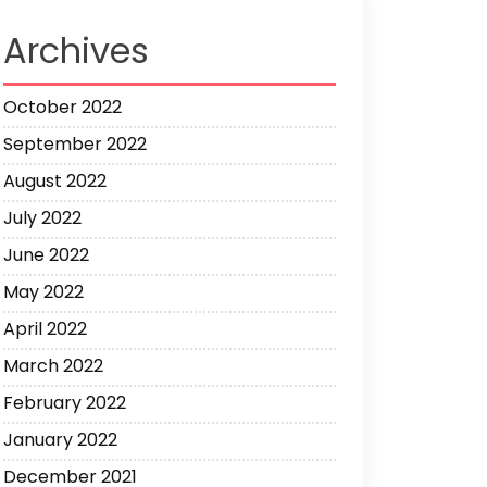
Archives
October 2022
September 2022
August 2022
July 2022
June 2022
May 2022
April 2022
March 2022
February 2022
January 2022
December 2021