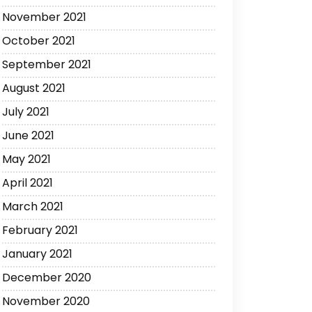
November 2021
October 2021
September 2021
August 2021
July 2021
June 2021
May 2021
April 2021
March 2021
February 2021
January 2021
December 2020
November 2020