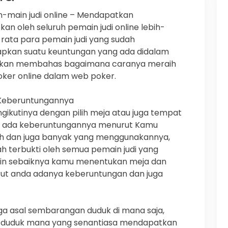
-main judi online – Mendapatkan
an oleh seluruh pemain judi online lebih-
-rata para pemain judi yang sudah
kan suatu keuntungan yang ada didalam
i akan membahas bagaimana caranya meraih
ker online dalam web poker.
a Keberuntungannya
ikutinya dengan pilih meja atau juga tempat
ng ada keberuntungannya menurut Kamu
ruh dan juga banyak yang menggunakannya,
 terbukti oleh semua pemain judi yang
main sebaiknya kamu menentukan meja dan
ut anda adanya keberuntungan dan juga
uga asal sembarangan duduk di mana saja,
 duduk mana yang senantiasa mendapatkan