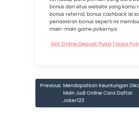
bonus dari situs website yang kamu
bonus referral, bonus cashback Isi 
penawaran bonus seperti ini memb
main-main game pokernya.
Slot Online Deposit Pulsa Tanpa Po
Post
Previous:
Mendapatkan Keuntungan Dika
navigation
Main Judi Online Cara Daftar
Joker123