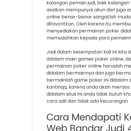
kalangan pemain judi, baik kalangan
asalkan mempunyai akun dan juga a
online benar-benar sangatlah muda
difavoritkan. Oleh karena itu membua
menyediakan permainan poker didal
memudahkan kepada para pemainn
Jadi dalam kesempatan kali ini ki
ddalam main games poker online,
permainan poker online haruslah mem
didalam bermainnya dan juga bermai
bermainlah game poker ini didalam 
kantinqq, karena anda akan meras
didalam situs ini anda tidak butuh 
cara adil dan tidak ada kecurangan.
Cara Mendapati 
Web Bandar Judi 