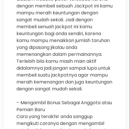
dengan membeli sebuah Jackpot ini kamu
mampu meraih keuntungan dengan
sangat mudah sekali. Jadi dengan
membeli senuah jackpot ini kamu
keuntungan bagi anda sendiri, karena
kamu mampu menaikkan jumlah taruhan
yang dipasang jikalau anda
memenangkan dalam permainannya.
Terlebih bila kamu masih main aktif
didalamnya jadi jangan sampai lupa untuk
membeli suatu jackpotnya agar mampu
meraih kemenangan dan juga keuntungan
dengan sangat mudah sekali.
– Mengambil Bonus Sebagai Anggota atau
Pemain Baru
Cara yang terakhir anda sanggup
mengikuti caranya dengan mengambil