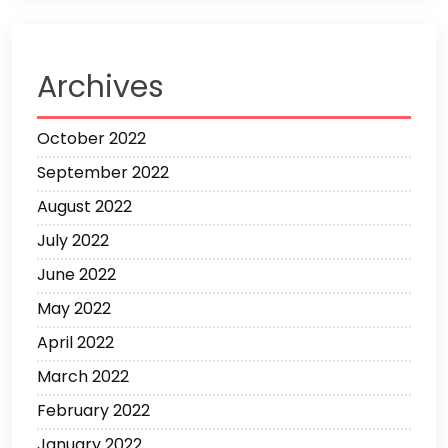
Archives
October 2022
September 2022
August 2022
July 2022
June 2022
May 2022
April 2022
March 2022
February 2022
January 2022