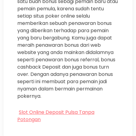
satu buah bonus sebagi pemain baru atau
pemain pemula, karena sudah tentu
setiap situs poker online selalu
memberikan sebuah penawaran bonus
yang diberikan terhadap para pemain
yang baru bergabung. Kamu juga dapat
meraih penawaran bonus dari web
website yang anda mainkan didalamnya
seperti penawaran bonus referral, bonus
cashback Deposit dan juga bonus turn
over. Dengan adanya penawaran bonus
seperti ini membuat para pemain jadi
nyaman dalam bermain permainan
pokernya.
Slot Online Deposit Pulsa Tanpa
Potongan