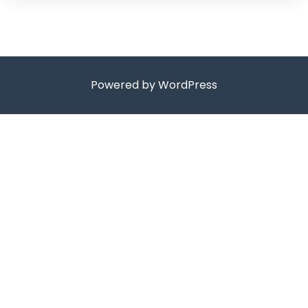
Powered by WordPress