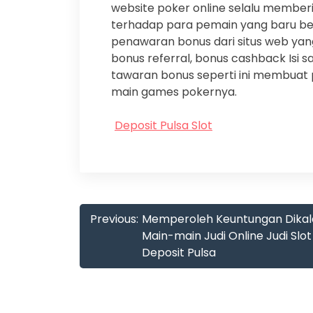
website poker online selalu member
terhadap para pemain yang baru 
penawaran bonus dari situs web ya
bonus referral, bonus cashback Isi 
tawaran bonus seperti ini membuat
main games pokernya.
Deposit Pulsa Slot
Post
Previous:
Memperoleh Keuntungan Dikal
navigation
Main-main Judi Online Judi Slot
Deposit Pulsa