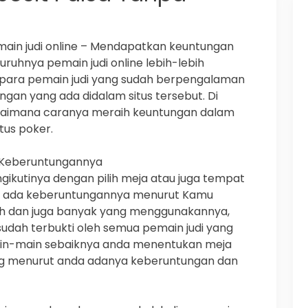
ain judi online – Mendapatkan keuntungan
uruhnya pemain judi online lebih-lebih
 para pemain judi yang sudah berpengalaman
gan yang ada didalam situs tersebut. Di
aimana caranya meraih keuntungan dalam
tus poker.
a Keberuntungannya
kutinya dengan pilih meja atau juga tempat
ng ada keberuntungannya menurut Kamu
ruh dan juga banyak yang menggunakannya,
dah terbukti oleh semua pemain judi yang
main-main sebaiknya anda menentukan meja
ng menurut anda adanya keberuntungan dan