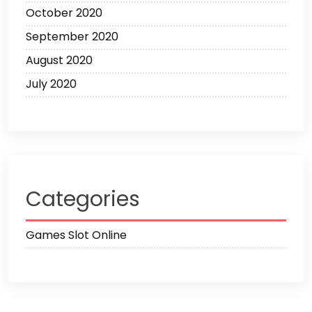
October 2020
September 2020
August 2020
July 2020
Categories
Games Slot Online