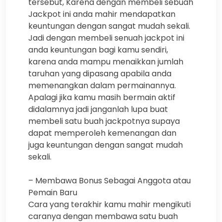
tersebut, Karena dengan membeli sebuah
Jackpot ini anda mahir mendapatkan
keuntungan dengan sangat mudah sekali.
Jadi dengan membeli senuah jackpot ini
anda keuntungan bagi kamu sendiri,
karena anda mampu menaikkan jumlah
taruhan yang dipasang apabila anda
memenangkan dalam permainannya.
Apalagi jika kamu masih bermain aktif
didalamnya jadi janganlah lupa buat
membeli satu buah jackpotnya supaya
dapat memperoleh kemenangan dan
juga keuntungan dengan sangat mudah
sekali.
– Membawa Bonus Sebagai Anggota atau
Pemain Baru
Cara yang terakhir kamu mahir mengikuti
caranya dengan membawa satu buah