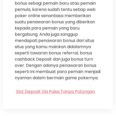
bonus sebagi pemain baru atau pemain
pemula, karena sudah tentu setiap web
poker online senantiasa memberikan
suatu penawaran bonus yang diberikan
kepada para pemain yang baru
bergabung. Anda juga sanggup
mendapati penawaran bonus dari situs
situs yang kamu mainkan didalamnya
seperti tawaran bonus referral, bonus
cashback Deposit dan juga bonus turn
over. Dengan adanya penawaran bonus
seperti ini membuat para pemain menjadi
nyaman dalam bermain game pokernya.
Slot Deposit Via Pulsa Tanpa Potongan