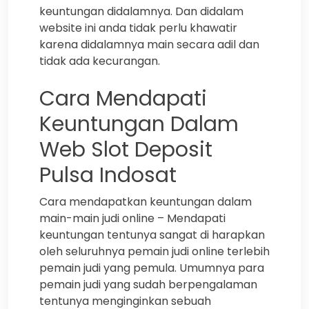
keuntungan didalamnya. Dan didalam
website ini anda tidak perlu khawatir
karena didalamnya main secara adil dan
tidak ada kecurangan.
Cara Mendapati
Keuntungan Dalam
Web Slot Deposit
Pulsa Indosat
Cara mendapatkan keuntungan dalam
main-main judi online – Mendapati
keuntungan tentunya sangat di harapkan
oleh seluruhnya pemain judi online terlebih
pemain judi yang pemula. Umumnya para
pemain judi yang sudah berpengalaman
tentunya menginginkan sebuah