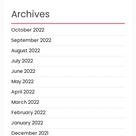
Archives
October 2022
September 2022
August 2022
July 2022
June 2022
May 2022
April 2022
March 2022
February 2022
January 2022
December 2021