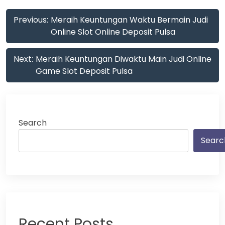
Post
Previous:
Meraih Keuntungan Waktu Bermain Judi
navigation
Online Slot Online Deposit Pulsa
Next:
Meraih Keuntungan Diwaktu Main Judi Online
Game Slot Deposit Pulsa
Search
Searc
Recent Posts