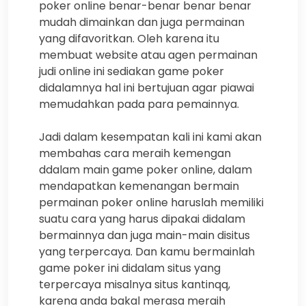
poker online benar-benar benar benar
mudah dimainkan dan juga permainan
yang difavoritkan. Oleh karena itu
membuat website atau agen permainan
judi online ini sediakan game poker
didalamnya hal ini bertujuan agar piawai
memudahkan pada para pemainnya.
Jadi dalam kesempatan kali ini kami akan
membahas cara meraih kemengan
ddalam main game poker online, dalam
mendapatkan kemenangan bermain
permainan poker online haruslah memiliki
suatu cara yang harus dipakai didalam
bermainnya dan juga main-main disitus
yang terpercaya. Dan kamu bermainlah
game poker ini didalam situs yang
terpercaya misalnya situs kantinqq,
karena anda bakal merasa meraih