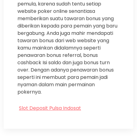
pemula, karena sudah tentu setiap
website poker online senantiasa
memberikan suatu tawaran bonus yang
diberikan kepada para pemain yang baru
bergabung. Anda juga mahir mendapati
tawaran bonus dari web website yang
kamu mainkan didalamnya seperti
penawaran bonus referral, bonus
cashback Isi saldo dan juga bonus turn
over. Dengan adanya penawaran bonus
seperti ini membuat para pemain jadi
nyaman dalam main permainan
pokernya.
Slot Deposit Pulsa Indosat