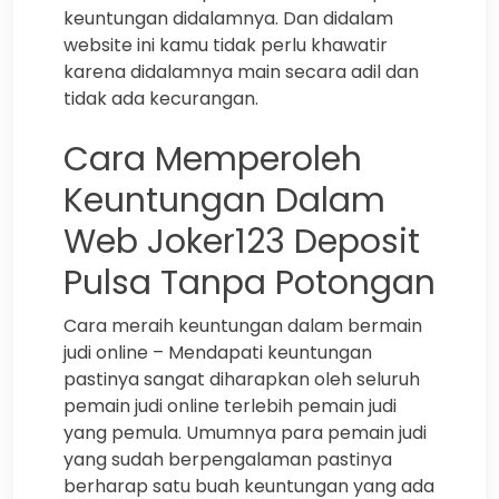
keuntungan didalamnya. Dan didalam
website ini kamu tidak perlu khawatir
karena didalamnya main secara adil dan
tidak ada kecurangan.
Cara Memperoleh
Keuntungan Dalam
Web Joker123 Deposit
Pulsa Tanpa Potongan
Cara meraih keuntungan dalam bermain
judi online – Mendapati keuntungan
pastinya sangat diharapkan oleh seluruh
pemain judi online terlebih pemain judi
yang pemula. Umumnya para pemain judi
yang sudah berpengalaman pastinya
berharap satu buah keuntungan yang ada