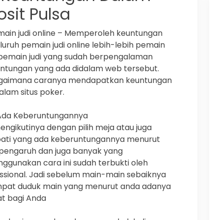
sit Pulsa
ain judi online – Memperoleh keuntungan
uruh pemain judi online lebih-lebih pemain
 pemain judi yang sudah berpengalaman
tungan yang ada didalam web tersebut.
agaimana caranya mendapatkan keuntungan
lam situs poker.
 Ada Keberuntungannya
gikutinya dengan pilih meja atau juga
pati yang ada keberuntungannya menurut
rpengaruh dan juga banyak yang
unakan cara ini sudah terbukti oleh
ssional. Jadi sebelum main-main sebaiknya
mpat duduk main yang menurut anda adanya
at bagi Anda