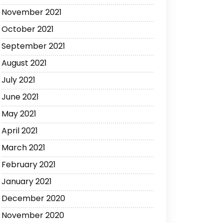
November 2021
October 2021
September 2021
August 2021
July 2021
June 2021
May 2021
April 2021
March 2021
February 2021
January 2021
December 2020
November 2020