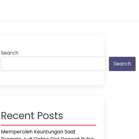
Search
Search
Recent Posts
Memperoleh Keuntungan Saat