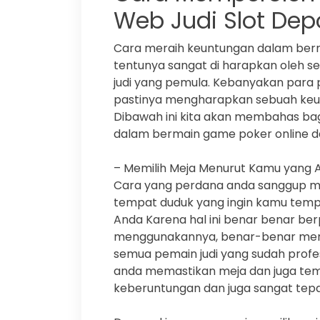
Web Judi Slot Depo
Cara meraih keuntungan dalam berm
tentunya sangat di harapkan oleh sel
judi yang pemula. Kebanyakan para
pastinya mengharapkan sebuah keun
Dibawah ini kita akan membahas b
dalam bermain game poker online da
– Memilih Meja Menurut Kamu yang
Cara yang perdana anda sanggup men
tempat duduk yang ingin kamu tem
Anda Karena hal ini benar benar be
menggunakannya, benar-benar mengg
semua pemain judi yang sudah profe
anda memastikan meja dan juga te
keberuntungan dan juga sangat tep