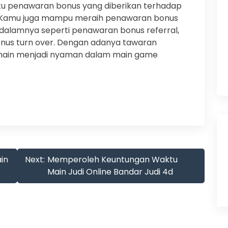
tu penawaran bonus yang diberikan terhadap
 Kamu juga mampu meraih penawaran bonus
idalamnya seperti penawaran bonus referral,
onus turn over. Dengan adanya tawaran
emain menjadi nyaman dalam main game
in
Next:
Memperoleh Keuntungan Waktu
Main Judi Online Bandar Judi 4d