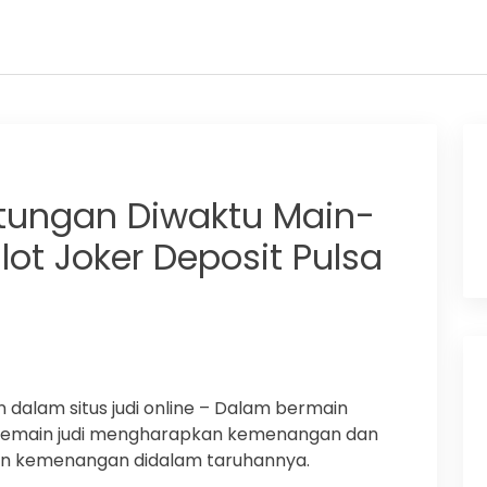
tungan Diwaktu Main-
lot Joker Deposit Pulsa
dalam situs judi online – Dalam bermain
 pemain judi mengharapkan kemenangan dan
n kemenangan didalam taruhannya.