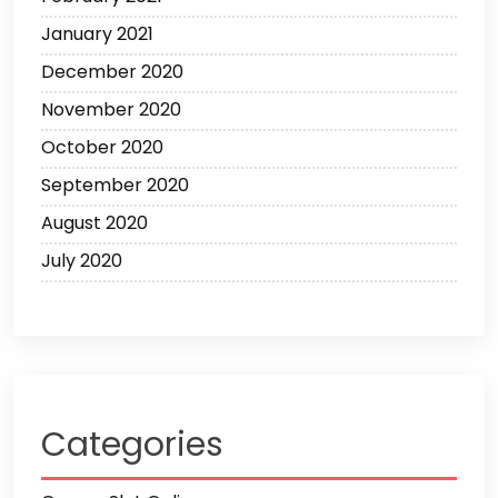
January 2021
December 2020
November 2020
October 2020
September 2020
August 2020
July 2020
Categories