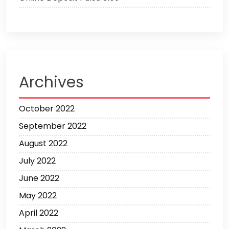
Archives
October 2022
September 2022
August 2022
July 2022
June 2022
May 2022
April 2022