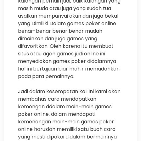
kalangan pemain judi, baik kalangan yang
masih muda atau juga yang sudah tua
asalkan mempunyai akun dan juga bekal
yang Dimiliki Dalam games poker online
benar-benar benar benar mudah
dimainkan dan juga games yang
difavoritkan. Oleh karena itu membuat
situs atau agen games judi online ini
menyediakan games poker didalamnya
hal ini bertujuan biar mahir memudahkan
pada para pemainnya.
Jadi dalam kesempatan kali ini kami akan
membahas cara mendapatkan
kemengan ddalam main-main games
poker online, dalam mendapati
kemenangan main-main games poker
online haruslah memiliki satu buah cara
yang mesti dipakai didalam bermainnya