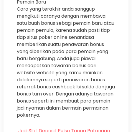
Pemain Baru
Cara yang terakhir anda sanggup
mengikuti caranya dengan membawa
satu buah bonus sebagi pemain baru atau
pemain pemula, karena sudah pasti tiap-
tiap situs poker online senantiasa
memberikan suatu penawaran bonus
yang diberikan pada para pemain yang
baru bergabung. Anda juga piawai
mendapatkan tawaran bonus dari
website website yang kamu mainkan
didalamnya seperti penawaran bonus
referral, bonus cashback Isi saldo dan juga
bonus turn over. Dengan adanya tawaran
bonus seperti ini membuat para pemain
jadi nyaman dalam bermain permainan
pokernya.
Judi Slot Deposit Pulsa Tanpa Potongan