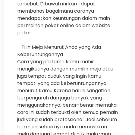
tersebut. Dibawah ini kami dapat
membahas bagaimana caranya
mendapatkan keuntungan dalam main
permainan poker online dalam website
poker.
– Pilih Meja Menurut Anda yang Ada
Keberuntungannya
Cara yang pertama kamu mahir
mengikutinya dengan memilih meja atau
juga tempat duduk yang ingin kamu
tempati yang ada keberuntungannya
menurut Kamu Karena hal ini sangatlah
berpengaruh dan juga banyak yang
menggunakannya, benar-benar memakai
cara ini sudah terbukti oleh semua pemain
judi yang sudah professional. Jadi sebelum
bermain sebaiknya anda memastikan
meja dan juga tempat duduk main yang