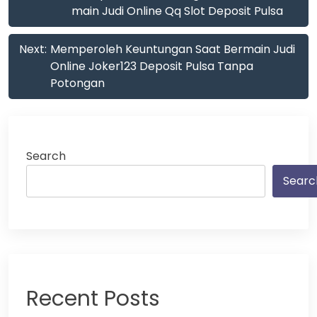
navigation
main Judi Online Qq Slot Deposit Pulsa
Next:
Memperoleh Keuntungan Saat Bermain Judi
Online Joker123 Deposit Pulsa Tanpa
Potongan
Search
Searc
Recent Posts