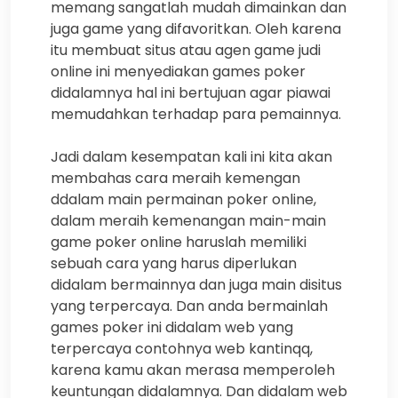
memang sangatlah mudah dimainkan dan
juga game yang difavoritkan. Oleh karena
itu membuat situs atau agen game judi
online ini menyediakan games poker
didalamnya hal ini bertujuan agar piawai
memudahkan terhadap para pemainnya.
Jadi dalam kesempatan kali ini kita akan
membahas cara meraih kemengan
ddalam main permainan poker online,
dalam meraih kemenangan main-main
game poker online haruslah memiliki
sebuah cara yang harus diperlukan
didalam bermainnya dan juga main disitus
yang terpercaya. Dan anda bermainlah
games poker ini didalam web yang
terpercaya contohnya web kantinqq,
karena kamu akan merasa memperoleh
keuntungan didalamnya. Dan didalam web