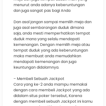
menurut anda adanya keberuntungan
dan juga sangat pas bagi Anda
Dan asal jangan sampai memilih meja dan
juga asal sembarangan duduk dimana
saja, anda mesti memperhatikan tempat
duduk mana yang selalu mendapati
kemenangan. Dengan memilih meja atau
tempat duduk yang ada keberuntungan
maka membuat anda memudahkan
mendapati kemenangan dan juga
keuntungan didalamnya.
– Membeli Sebuah Jackpot
Cara yang ke-2 anda mampu memakai
dengan cara membeli Jackpot yang ada
didalam situs poker tersebut, Karena
dengan membeli sebuah Jackpot ini kamu