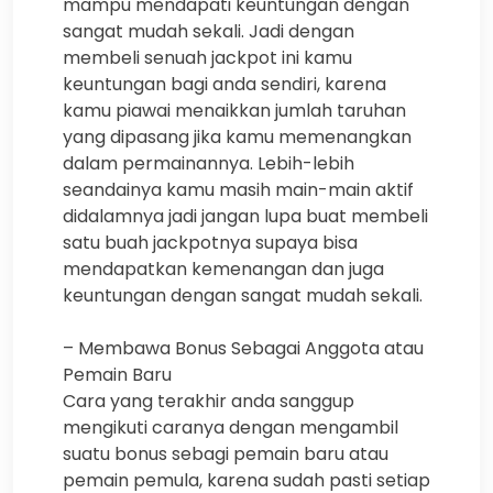
mampu mendapati keuntungan dengan
sangat mudah sekali. Jadi dengan
membeli senuah jackpot ini kamu
keuntungan bagi anda sendiri, karena
kamu piawai menaikkan jumlah taruhan
yang dipasang jika kamu memenangkan
dalam permainannya. Lebih-lebih
seandainya kamu masih main-main aktif
didalamnya jadi jangan lupa buat membeli
satu buah jackpotnya supaya bisa
mendapatkan kemenangan dan juga
keuntungan dengan sangat mudah sekali.
– Membawa Bonus Sebagai Anggota atau
Pemain Baru
Cara yang terakhir anda sanggup
mengikuti caranya dengan mengambil
suatu bonus sebagi pemain baru atau
pemain pemula, karena sudah pasti setiap