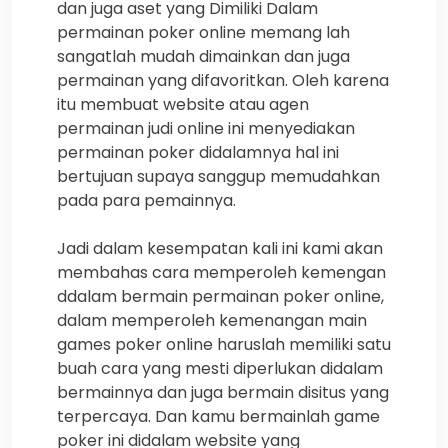
dan juga aset yang Dimiliki Dalam
permainan poker online memang lah
sangatlah mudah dimainkan dan juga
permainan yang difavoritkan. Oleh karena
itu membuat website atau agen
permainan judi online ini menyediakan
permainan poker didalamnya hal ini
bertujuan supaya sanggup memudahkan
pada para pemainnya.
Jadi dalam kesempatan kali ini kami akan
membahas cara memperoleh kemengan
ddalam bermain permainan poker online,
dalam memperoleh kemenangan main
games poker online haruslah memiliki satu
buah cara yang mesti diperlukan didalam
bermainnya dan juga bermain disitus yang
terpercaya. Dan kamu bermainlah game
poker ini didalam website yang