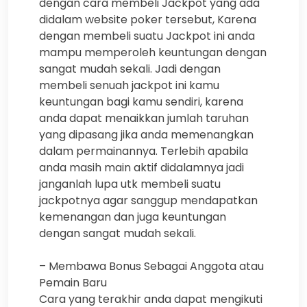
dengan cara membeli Jackpot yang ada
didalam website poker tersebut, Karena
dengan membeli suatu Jackpot ini anda
mampu memperoleh keuntungan dengan
sangat mudah sekali. Jadi dengan
membeli senuah jackpot ini kamu
keuntungan bagi kamu sendiri, karena
anda dapat menaikkan jumlah taruhan
yang dipasang jika anda memenangkan
dalam permainannya. Terlebih apabila
anda masih main aktif didalamnya jadi
janganlah lupa utk membeli suatu
jackpotnya agar sanggup mendapatkan
kemenangan dan juga keuntungan
dengan sangat mudah sekali.
– Membawa Bonus Sebagai Anggota atau
Pemain Baru
Cara yang terakhir anda dapat mengikuti