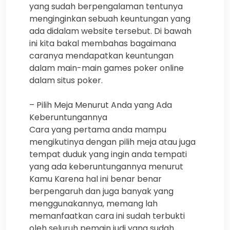
yang sudah berpengalaman tentunya
menginginkan sebuah keuntungan yang
ada didalam website tersebut. Di bawah
ini kita bakal membahas bagaimana
caranya mendapatkan keuntungan
dalam main-main games poker online
dalam situs poker.
– Pilih Meja Menurut Anda yang Ada
Keberuntungannya
Cara yang pertama anda mampu
mengikutinya dengan pilih meja atau juga
tempat duduk yang ingin anda tempati
yang ada keberuntungannya menurut
Kamu Karena hal ini benar benar
berpengaruh dan juga banyak yang
menggunakannya, memang lah
memanfaatkan cara ini sudah terbukti
oleh seluruh pemain judi yang sudah