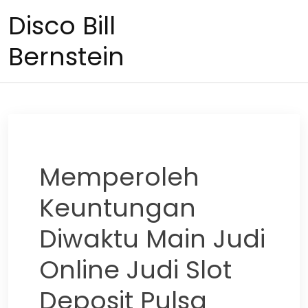
Skip
Disco Bill
to
content
Bernstein
Memperoleh
Keuntungan
Diwaktu Main Judi
Online Judi Slot
Deposit Pulsa