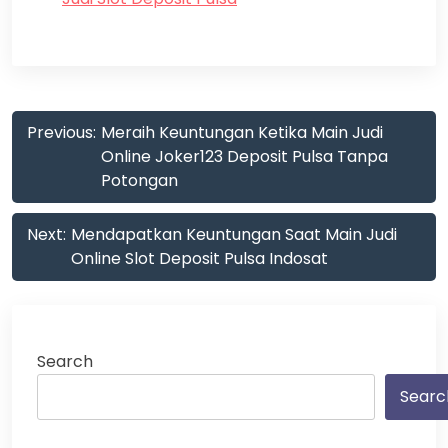
Post
Previous:
Meraih Keuntungan Ketika Main Judi
navigation
Online Joker123 Deposit Pulsa Tanpa
Potongan
Next:
Mendapatkan Keuntungan Saat Main Judi
Online Slot Deposit Pulsa Indosat
Search
Searc