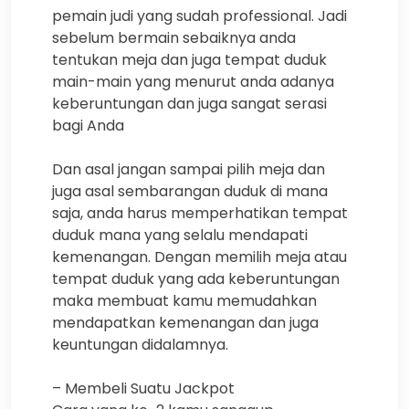
pemain judi yang sudah professional. Jadi
sebelum bermain sebaiknya anda
tentukan meja dan juga tempat duduk
main-main yang menurut anda adanya
keberuntungan dan juga sangat serasi
bagi Anda
Dan asal jangan sampai pilih meja dan
juga asal sembarangan duduk di mana
saja, anda harus memperhatikan tempat
duduk mana yang selalu mendapati
kemenangan. Dengan memilih meja atau
tempat duduk yang ada keberuntungan
maka membuat kamu memudahkan
mendapatkan kemenangan dan juga
keuntungan didalamnya.
– Membeli Suatu Jackpot