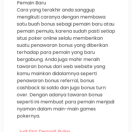
Pemain Baru
Cara yang terakhir anda sanggup
mengikuti caranya dengan membawa
satu buah bonus sebagi pemain baru atau
pemain pemula, karena sudah pasti setiap
situs poker online selalu memberikan
suatu penawaran bonus yang diberikan
terhadap para pemain yang baru
bergabung. Anda juga mahir meraih
tawaran bonus dari web website yang
kamu mainkan didalamnya seperti
penawaran bonus referral, bonus
cashback Isi saldo dan juga bonus turn
over. Dengan adanya tawaran bonus
seperti ini membuat para pemain menjadi
nyaman dalam main-main games
pokernya.
Judi Slot Deposit Pulsa