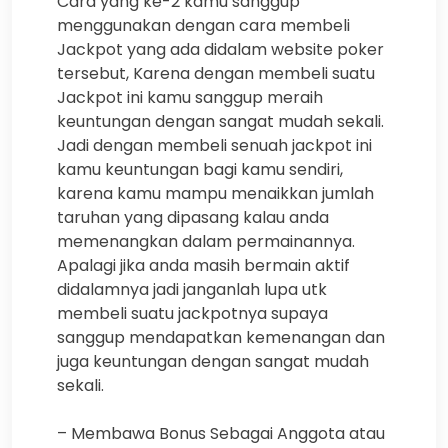
Cara yang ke-2 kamu sanggup
menggunakan dengan cara membeli
Jackpot yang ada didalam website poker
tersebut, Karena dengan membeli suatu
Jackpot ini kamu sanggup meraih
keuntungan dengan sangat mudah sekali.
Jadi dengan membeli senuah jackpot ini
kamu keuntungan bagi kamu sendiri,
karena kamu mampu menaikkan jumlah
taruhan yang dipasang kalau anda
memenangkan dalam permainannya.
Apalagi jika anda masih bermain aktif
didalamnya jadi janganlah lupa utk
membeli suatu jackpotnya supaya
sanggup mendapatkan kemenangan dan
juga keuntungan dengan sangat mudah
sekali.
– Membawa Bonus Sebagai Anggota atau