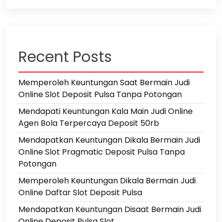
Recent Posts
Memperoleh Keuntungan Saat Bermain Judi
Online Slot Deposit Pulsa Tanpa Potongan
Mendapati Keuntungan Kala Main Judi Online
Agen Bola Terpercaya Deposit 50rb
Mendapatkan Keuntungan Dikala Bermain Judi
Online Slot Pragmatic Deposit Pulsa Tanpa
Potongan
Memperoleh Keuntungan Dikala Bermain Judi
Online Daftar Slot Deposit Pulsa
Mendapatkan Keuntungan Disaat Bermain Judi
Online Deposit Pulsa Slot