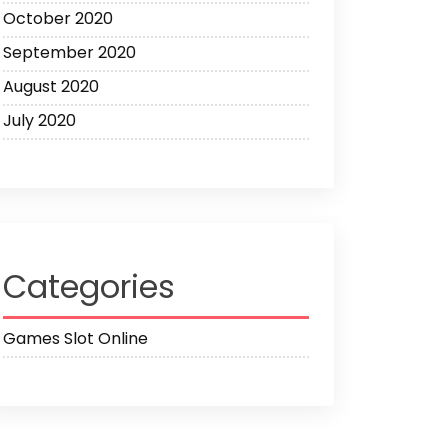
October 2020
September 2020
August 2020
July 2020
Categories
Games Slot Online