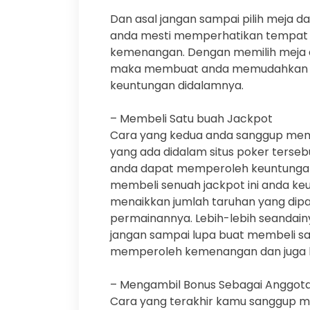
Dan asal jangan sampai pilih meja d
anda mesti memperhatikan tempat 
kemenangan. Dengan memilih meja 
maka membuat anda memudahkan 
keuntungan didalamnya.
– Membeli Satu buah Jackpot
Cara yang kedua anda sanggup me
yang ada didalam situs poker terseb
anda dapat memperoleh keuntungan
membeli senuah jackpot ini anda keu
menaikkan jumlah taruhan yang di
permainannya. Lebih-lebih seandain
jangan sampai lupa buat membeli s
memperoleh kemenangan dan juga k
– Mengambil Bonus Sebagai Anggota
Cara yang terakhir kamu sanggup m