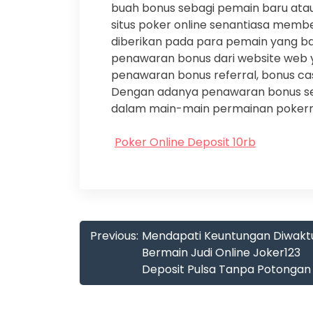
buah bonus sebagi pemain baru atau
situs poker online senantiasa mem
diberikan pada para pemain yang b
penawaran bonus dari website web 
penawaran bonus referral, bonus cas
Dengan adanya penawaran bonus se
dalam main-main permainan pokern
Poker Online Deposit 10rb
Post
Previous:
Mendapati Keuntungan Diwakt
navigation
Bermain Judi Online Joker123
Deposit Pulsa Tanpa Potongan