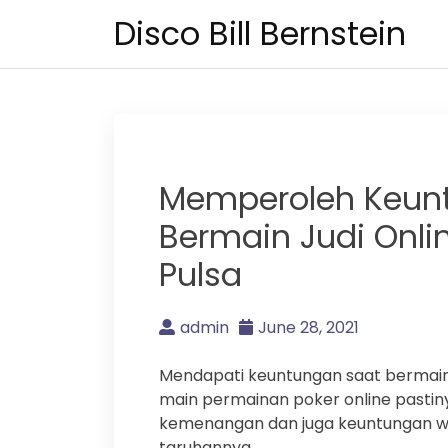
Skip
Disco Bill Bernstein
to
content
Memperoleh Keun
Bermain Judi Onli
Pulsa
admin
June 28, 2021
Mendapati keuntungan saat bermain 
main permainan poker online pastin
kemenangan dan juga keuntungan 
taruhannya.