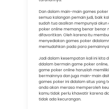
Dan dalam main-main games poker o
semua kalangan pemain judi, baik k
sudah tua asalkan mempunyai akun 
poker online memang benar benar 
difavoritkan. Oleh karena itu membua
menyediakan games poker didalamnya
memudahkan pada para pemainnya
Jadi dalam kesempatan kali ini ki
ddalam bermain game poker onlin
game poker online haruslah memiliki
bermainnya dan juga main-main disi
games poker ini didalam situs yang
anda akan merasa memperoleh keun
kamu tidak perlu khawatir karena d
tidak ada kecurangan.