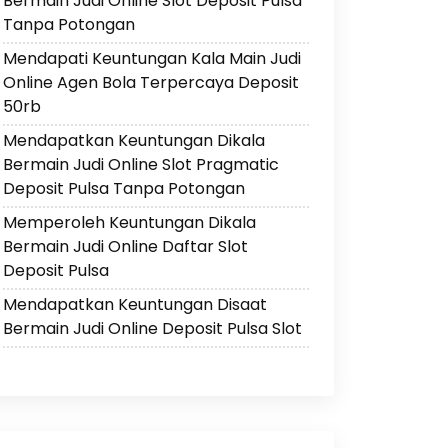
Bermain Judi Online Slot Deposit Pulsa
Tanpa Potongan
Mendapati Keuntungan Kala Main Judi
Online Agen Bola Terpercaya Deposit
50rb
Mendapatkan Keuntungan Dikala
Bermain Judi Online Slot Pragmatic
Deposit Pulsa Tanpa Potongan
Memperoleh Keuntungan Dikala
Bermain Judi Online Daftar Slot
Deposit Pulsa
Mendapatkan Keuntungan Disaat
Bermain Judi Online Deposit Pulsa Slot