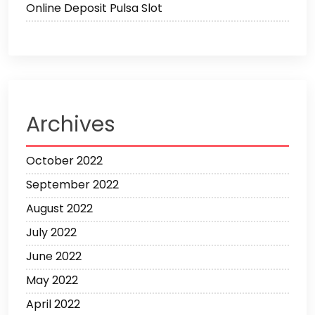
Online Deposit Pulsa Slot
Archives
October 2022
September 2022
August 2022
July 2022
June 2022
May 2022
April 2022