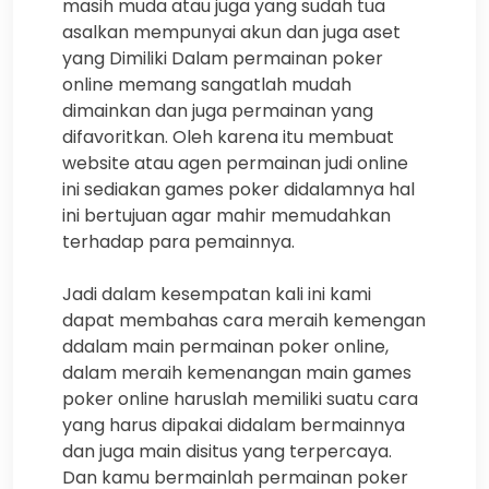
masih muda atau juga yang sudah tua
asalkan mempunyai akun dan juga aset
yang Dimiliki Dalam permainan poker
online memang sangatlah mudah
dimainkan dan juga permainan yang
difavoritkan. Oleh karena itu membuat
website atau agen permainan judi online
ini sediakan games poker didalamnya hal
ini bertujuan agar mahir memudahkan
terhadap para pemainnya.
Jadi dalam kesempatan kali ini kami
dapat membahas cara meraih kemengan
ddalam main permainan poker online,
dalam meraih kemenangan main games
poker online haruslah memiliki suatu cara
yang harus dipakai didalam bermainnya
dan juga main disitus yang terpercaya.
Dan kamu bermainlah permainan poker