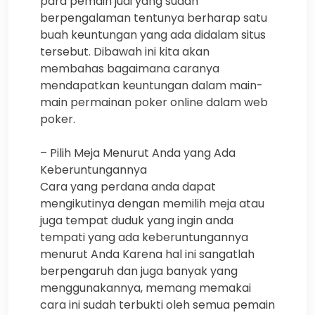
para pemain judi yang sudah
berpengalaman tentunya berharap satu
buah keuntungan yang ada didalam situs
tersebut. Dibawah ini kita akan
membahas bagaimana caranya
mendapatkan keuntungan dalam main-
main permainan poker online dalam web
poker.
– Pilih Meja Menurut Anda yang Ada
Keberuntungannya
Cara yang perdana anda dapat
mengikutinya dengan memilih meja atau
juga tempat duduk yang ingin anda
tempati yang ada keberuntungannya
menurut Anda Karena hal ini sangatlah
berpengaruh dan juga banyak yang
menggunakannya, memang memakai
cara ini sudah terbukti oleh semua pemain