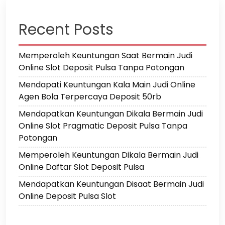
Recent Posts
Memperoleh Keuntungan Saat Bermain Judi
Online Slot Deposit Pulsa Tanpa Potongan
Mendapati Keuntungan Kala Main Judi Online
Agen Bola Terpercaya Deposit 50rb
Mendapatkan Keuntungan Dikala Bermain Judi
Online Slot Pragmatic Deposit Pulsa Tanpa
Potongan
Memperoleh Keuntungan Dikala Bermain Judi
Online Daftar Slot Deposit Pulsa
Mendapatkan Keuntungan Disaat Bermain Judi
Online Deposit Pulsa Slot