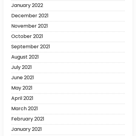
January 2022
December 2021
November 2021
October 2021
September 2021
August 2021
July 2021
June 2021
May 2021
April 2021
March 2021
February 2021
January 2021