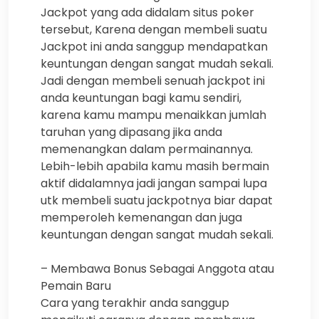
Jackpot yang ada didalam situs poker
tersebut, Karena dengan membeli suatu
Jackpot ini anda sanggup mendapatkan
keuntungan dengan sangat mudah sekali.
Jadi dengan membeli senuah jackpot ini
anda keuntungan bagi kamu sendiri,
karena kamu mampu menaikkan jumlah
taruhan yang dipasang jika anda
memenangkan dalam permainannya.
Lebih-lebih apabila kamu masih bermain
aktif didalamnya jadi jangan sampai lupa
utk membeli suatu jackpotnya biar dapat
memperoleh kemenangan dan juga
keuntungan dengan sangat mudah sekali.
– Membawa Bonus Sebagai Anggota atau
Pemain Baru
Cara yang terakhir anda sanggup