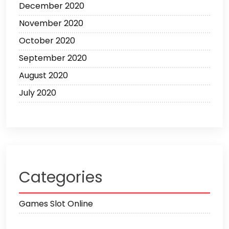
December 2020
November 2020
October 2020
September 2020
August 2020
July 2020
Categories
Games Slot Online