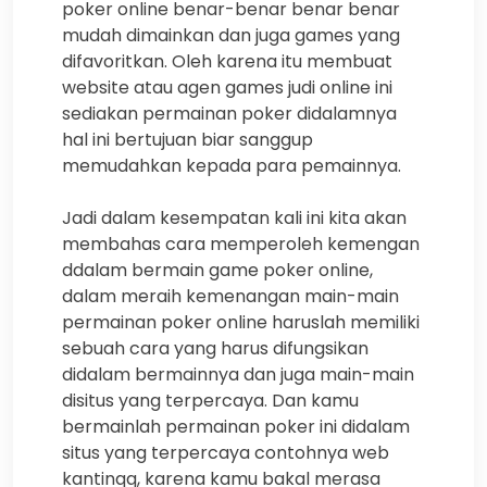
poker online benar-benar benar benar
mudah dimainkan dan juga games yang
difavoritkan. Oleh karena itu membuat
website atau agen games judi online ini
sediakan permainan poker didalamnya
hal ini bertujuan biar sanggup
memudahkan kepada para pemainnya.
Jadi dalam kesempatan kali ini kita akan
membahas cara memperoleh kemengan
ddalam bermain game poker online,
dalam meraih kemenangan main-main
permainan poker online haruslah memiliki
sebuah cara yang harus difungsikan
didalam bermainnya dan juga main-main
disitus yang terpercaya. Dan kamu
bermainlah permainan poker ini didalam
situs yang terpercaya contohnya web
kantinqq, karena kamu bakal merasa